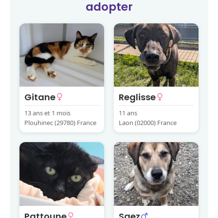
adopter
Gitane
Reglisse
13 ans et 1 mois
11 ans
Plouhinec (29780) France
Laon (02000) France
Pattoune
Saez