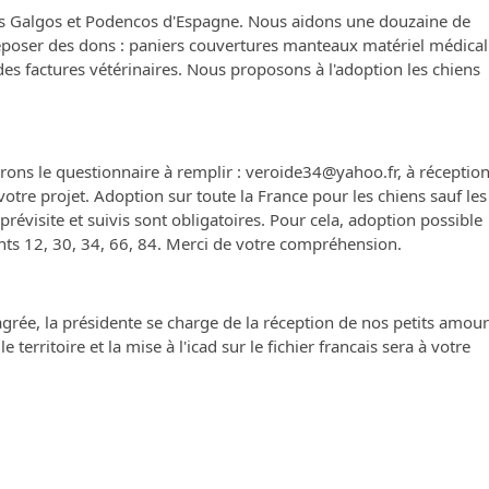
es Galgos et Podencos d'Espagne. Nous aidons une douzaine de
époser des dons : paniers couvertures manteaux matériel médical
es factures vétérinaires. Nous proposons à l'adoption les chiens
ons le questionnaire à remplir : veroide34@yahoo.fr, à réceptio
tre projet. Adoption sur toute la France pour les chiens sauf les
révisite et suivis sont obligatoires. Pour cela, adoption possible
nts 12, 30, 34, 66, 84. Merci de votre compréhension.
agrée, la présidente se charge de la réception de nos petits amou
e territoire et la mise à l'icad sur le fichier francais sera à votre