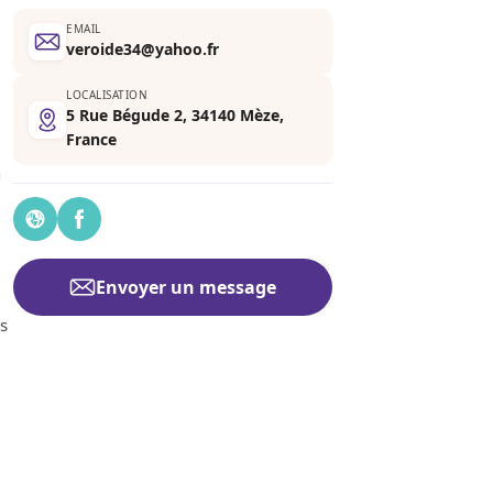
EMAIL
veroide34@yahoo.fr
LOCALISATION
5 Rue Bégude 2, 34140 Mèze,
France
n
Envoyer un message
rs