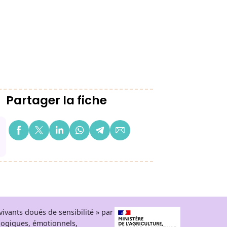
Partager la fiche
ivants doués de sensibilité » par
logiques, émotionnels,