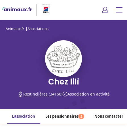
Animaux.fr
Associations
Chez lili
Restinclières (34160)
Association en activité
L'association
Les pensionnaires
Nous contacter
2