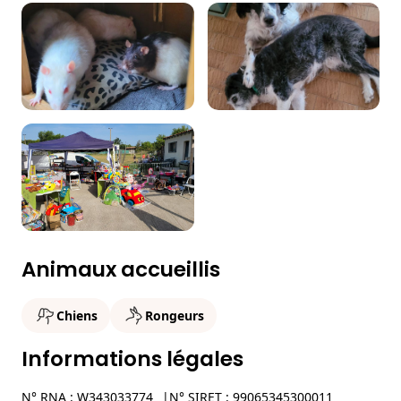
Animaux accueillis
Chiens
Rongeurs
Informations légales
N° RNA : W343033774
N° SIRET : 99065345300011