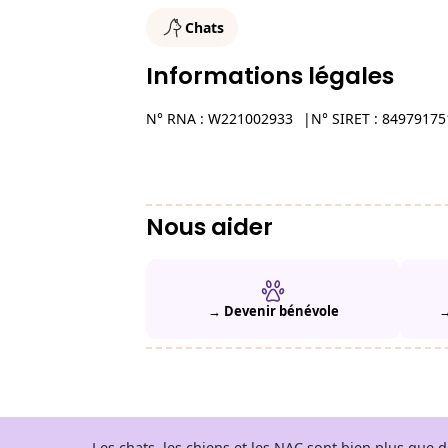
Chats
Informations légales
N° RNA : W221002933
N° SIRET : 8497917
Nous aider
→ Devenir bénévole
→
Les chats, les chiens et les NAC sont bien plus que