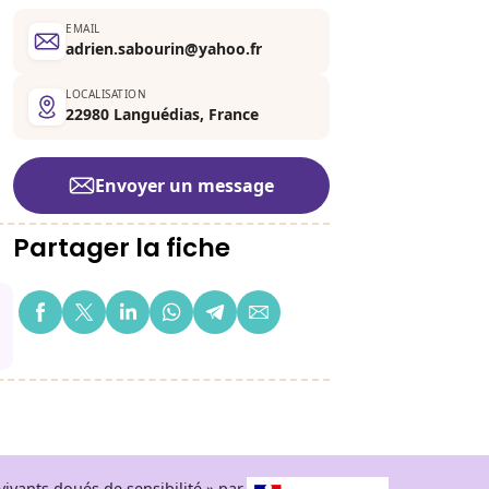
EMAIL
adrien.sabourin@yahoo.fr
LOCALISATION
22980 Languédias, France
Envoyer un message
Partager la fiche
ivants doués de sensibilité » par