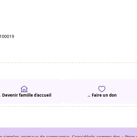
5100019
 Devenir famille d'accueil
→ Faire un don
 de simples animaux de compagnie. Considérés comme des « êtres v