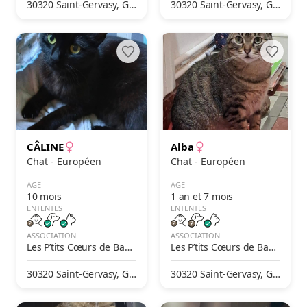
30320 Saint-Gervasy, Ga
30320 Saint-Gervasy, Ga
rd, France
rd, France
CÂLINE
Alba
Chat - Européen
Chat - Européen
AGE
AGE
10 mois
1 an et 7 mois
ENTENTES
ENTENTES
ASSOCIATION
ASSOCIATION
Les P’tits Cœurs de Bast
Les P’tits Cœurs de Bast
et
et
30320 Saint-Gervasy, Ga
30320 Saint-Gervasy, Ga
rd, France
rd, France