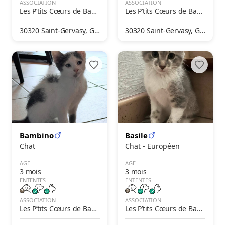
ASSOCIATION
ASSOCIATION
Les P’tits Cœurs de Bast
Les P’tits Cœurs de Bast
et
et
30320 Saint-Gervasy, Ga
30320 Saint-Gervasy, Ga
rd, France
rd, France
Bambino
Basile
Chat
Chat - Européen
AGE
AGE
3 mois
3 mois
ENTENTES
ENTENTES
ASSOCIATION
ASSOCIATION
Les P’tits Cœurs de Bast
Les P’tits Cœurs de Bast
et
et