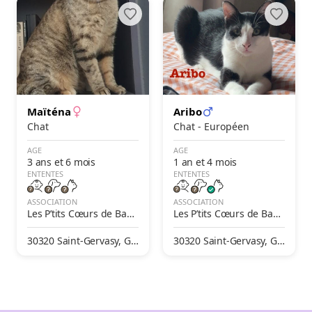
Maïténa
Aribo
Chat
Chat - Européen
AGE
AGE
3 ans et 6 mois
1 an et 4 mois
ENTENTES
ENTENTES
ASSOCIATION
ASSOCIATION
Les P’tits Cœurs de Bast
Les P’tits Cœurs de Bast
et
et
30320 Saint-Gervasy, Ga
30320 Saint-Gervasy, Ga
rd, France
rd, France