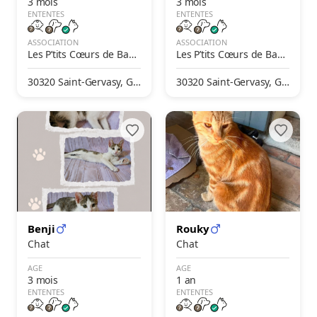
3 mois
3 mois
ENTENTES
ENTENTES
ASSOCIATION
ASSOCIATION
Les P’tits Cœurs de Bast
Les P’tits Cœurs de Bast
et
et
30320 Saint-Gervasy, Ga
30320 Saint-Gervasy, Ga
rd, France
rd, France
Benji
Rouky
Chat
Chat
AGE
AGE
3 mois
1 an
ENTENTES
ENTENTES