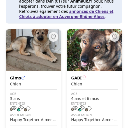
adopter dans l’Ain (01) sur
Animaux.fr
pour, nous
l'espérons, trouver votre futur compagnon.
Retrouvez également des
annonces de Chiens et
Chiots à adopter en Auvergne-Rhône-Alpes
.
Gims
GABI
Chien
Chien
AGE
AGE
3 ans
4 ans et 6 mois
ENTENTES
ENTENTES
ASSOCIATION
ASSOCIATION
Happy Together Aimer A
Happy Together Aimer A
gir Adopter
gir Adopter