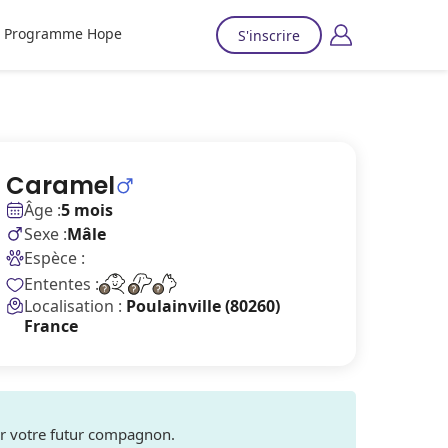
Programme Hope
S'inscrire
Caramel
Âge :
5 mois
Sexe :
Mâle
Espèce :
Ententes :
Localisation :
Poulainville (80260)
France
ver votre futur compagnon.