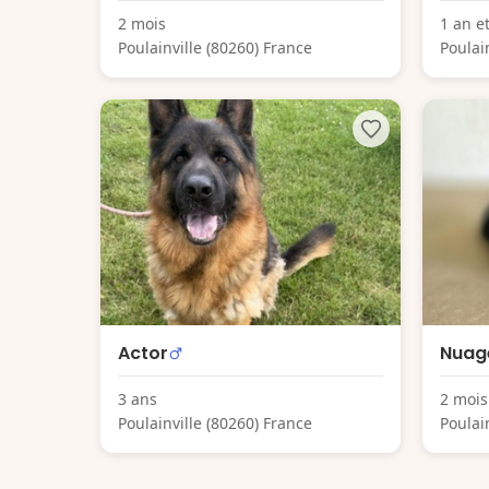
2 mois
1 an e
Poulainville (80260) France
Poulai
Actor
Nuag
3 ans
2 mois
Poulainville (80260) France
Poulai