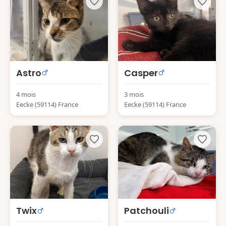
Astro
Casper
4 mois
3 mois
Eecke (59114) France
Eecke (59114) France
Twix
Patchouli