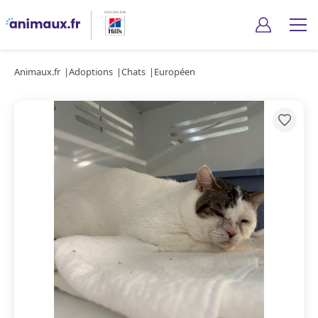
Animaux.fr
Adoptions
Chats
Européen