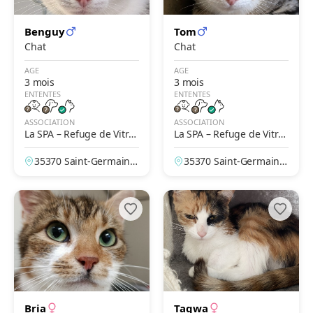
Benguy
Tom
Chat
Chat
AGE
AGE
3 mois
3 mois
ENTENTES
ENTENTES
ASSOCIATION
ASSOCIATION
La SPA – Refuge de Vitré
La SPA – Refuge de Vitré
– Saint-Germain-du-Pine
– Saint-Germain-du-Pine
35370 Saint-Germain-
35370 Saint-Germain-
l
l
du-Pinel, Ille-et-Vilain
du-Pinel, Ille-et-Vilain
e, France
e, France
Bria
Taqwa