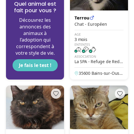
Quel animal est
fait pour vous ?
Terrou
Découvrez les
Chat - Européen
annonces des
animaux à
AGE
l’adoption qui
3 mois
ENTENTES
correspondent à
votre style de vie.
ASSOCIATION
La SPA - Refuge de Redo
Je fais le test !
n
35600 Bains-sur-Oust,
Ille-et-Vilaine, France