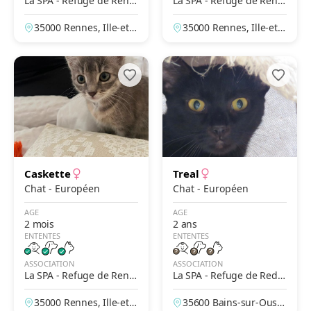
La SPA - Refuge de Renn
La SPA - Refuge de Renn
es
es
35000 Rennes, Ille-et-V
35000 Rennes, Ille-et-V
ilaine, France
ilaine, France
Caskette
Treal
Chat - Européen
Chat - Européen
AGE
AGE
2 mois
2 ans
ENTENTES
ENTENTES
ASSOCIATION
ASSOCIATION
La SPA - Refuge de Renn
La SPA - Refuge de Redo
es
n
35000 Rennes, Ille-et-V
35600 Bains-sur-Oust,