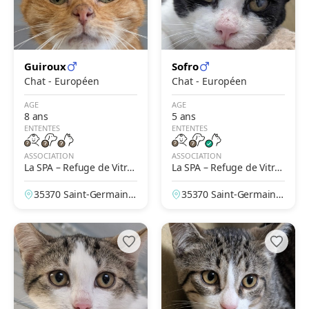
Guiroux
Sofro
Chat - Européen
Chat - Européen
AGE
AGE
8 ans
5 ans
ENTENTES
ENTENTES
ASSOCIATION
ASSOCIATION
La SPA – Refuge de Vitré
La SPA – Refuge de Vitré
– Saint-Germain-du-Pine
– Saint-Germain-du-Pine
35370 Saint-Germain-
35370 Saint-Germain-
l
l
du-Pinel, Ille-et-Vilain
du-Pinel, Ille-et-Vilain
e, France
e, France