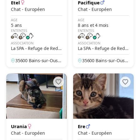
Etel
Pacifique
Chat - Européen
Chat - Européen
AGE
AGE
5 ans
8 ans et 4 mois
ENTENTES
ENTENTES
ASSOCIATION
ASSOCIATION
La SPA - Refuge de Redo
La SPA - Refuge de Redo
n
n
35600 Bains-sur-Oust,
35600 Bains-sur-Oust,
Ille-et-Vilaine, France
Ille-et-Vilaine, France
Urania
Ere
Chat - Européen
Chat - Européen