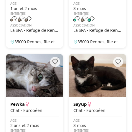
AGE
AGE
1 an et 2 mois
3 mois
ENTENTES
ENTENTES
ASSOCIATION
ASSOCIATION
La SPA - Refuge de Renn
La SPA - Refuge de Renn
es
es
35000 Rennes, Ille-et-V
35000 Rennes, Ille-et-V
ilaine, France
ilaine, France
Pewka
Sayup
Chat - Européen
Chat - Européen
AGE
AGE
2 ans et 2 mois
3 mois
ENTENTES
ENTENTES