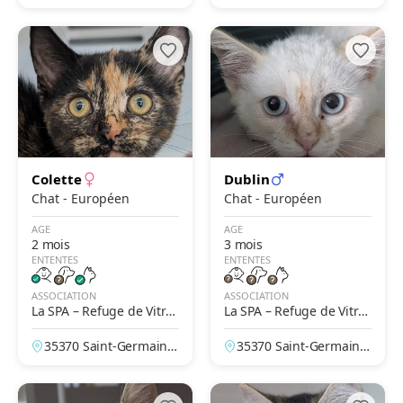
ilaine, France
Ille-et-Vilaine, France
Colette
Dublin
Chat - Européen
Chat - Européen
AGE
AGE
2 mois
3 mois
ENTENTES
ENTENTES
ASSOCIATION
ASSOCIATION
La SPA – Refuge de Vitré
La SPA – Refuge de Vitré
– Saint-Germain-du-Pine
– Saint-Germain-du-Pine
35370 Saint-Germain-
35370 Saint-Germain-
l
l
du-Pinel, Ille-et-Vilain
du-Pinel, Ille-et-Vilain
e, France
e, France