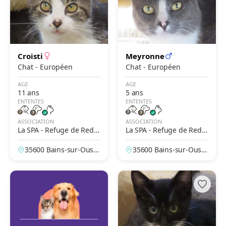
Croisti
Meyronne
Chat - Européen
Chat - Européen
AGE
AGE
11 ans
5 ans
ENTENTES
ENTENTES
ASSOCIATION
ASSOCIATION
La SPA - Refuge de Redo
La SPA - Refuge de Redo
n
n
35600 Bains-sur-Oust,
35600 Bains-sur-Oust,
Ille-et-Vilaine, France
Ille-et-Vilaine, France