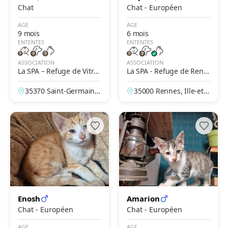
Chat
Chat - Européen
AGE
AGE
9 mois
6 mois
ENTENTES
ENTENTES
ASSOCIATION
ASSOCIATION
La SPA – Refuge de Vitré
La SPA - Refuge de Renn
– Saint-Germain-du-Pine
es
35370 Saint-Germain-
35000 Rennes, Ille-et-V
l
du-Pinel, Ille-et-Vilain
ilaine, France
e, France
Enosh
Amarion
Chat - Européen
Chat - Européen
AGE
AGE