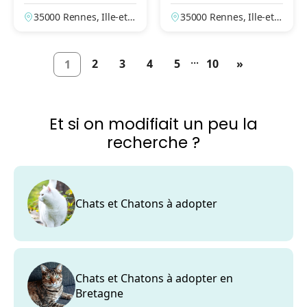
es
es
35000 Rennes, Ille-et-V
35000 Rennes, Ille-et-V
ilaine, France
ilaine, France
...
2
3
4
5
10
»
1
Et si on modifiait un peu la
recherche ?
Chats et Chatons à adopter
Chats et Chatons à adopter en
Bretagne