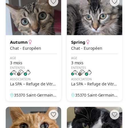
Autumn
Spring
Chat - Européen
Chat - Européen
AGE
AGE
3 mois
3 mois
ENTENTES
ENTENTES
ASSOCIATION
ASSOCIATION
La SPA – Refuge de Vitré
La SPA – Refuge de Vitré
– Saint-Germain-du-Pine
– Saint-Germain-du-Pine
35370 Saint-Germain-
35370 Saint-Germain-
l
l
du-Pinel, Ille-et-Vilain
du-Pinel, Ille-et-Vilain
e, France
e, France