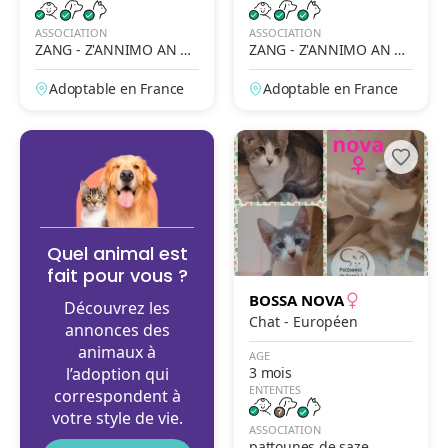
ASSOCIATION
ASSOCIATION
ZANG - Z'ANNIMO AN N
ZANG - Z'ANNIMO AN N
OU GWADLOUP'
OU GWADLOUP'
Adoptable en France
Adoptable en France
Quel animal est
fait pour vous ?
BOSSA NOVA
Découvrez les
Chat - Européen
annonces des
animaux à
AGE
l’adoption qui
3 mois
ENTENTES
correspondent à
votre style de vie.
ASSOCIATION
pattounes de saze