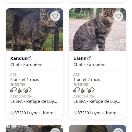
Moselle, France
-Loire, France
Xandus
Ulann
Chat - Européen
Chat - Européen
AGE
AGE
6 ans et 1 mois
1 an et 2 mois
ENTENTES
ENTENTES
ASSOCIATION
ASSOCIATION
La SPA - Refuge de Luyn
La SPA - Refuge de Luyn
es – Tours
es – Tours
37230 Luynes, Indre-et
37230 Luynes, Indre-et
-Loire, France
-Loire, France