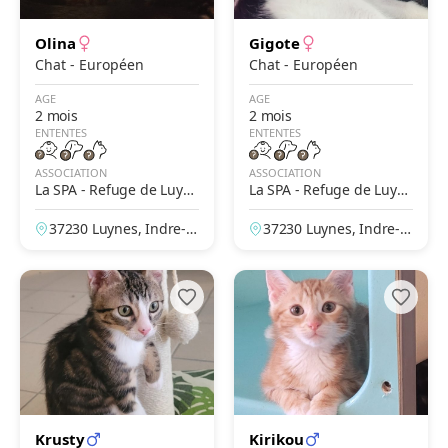
Olina
Gigote
Chat - Européen
Chat - Européen
AGE
AGE
2 mois
2 mois
ENTENTES
ENTENTES
ASSOCIATION
ASSOCIATION
La SPA - Refuge de Luyn
La SPA - Refuge de Luyn
es – Tours
es – Tours
37230 Luynes, Indre-et
37230 Luynes, Indre-et
-Loire, France
-Loire, France
Krusty
Kirikou