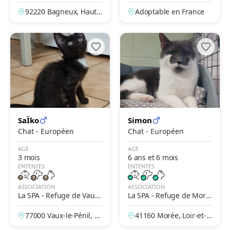
et Lina
92220 Bagneux, Hauts
Adoptable en France
-de-Seine, France
SaÏko
Simon
Chat - Européen
Chat - Européen
AGE
AGE
3 mois
6 ans et 6 mois
ENTENTES
ENTENTES
ASSOCIATION
ASSOCIATION
La SPA - Refuge de Vaux-
La SPA - Refuge de Moré
Le-Penil
e – Jean Leriche
77000 Vaux-le-Pénil, S
41160 Morée, Loir-et-C
eine-et-Marne, France
her, France