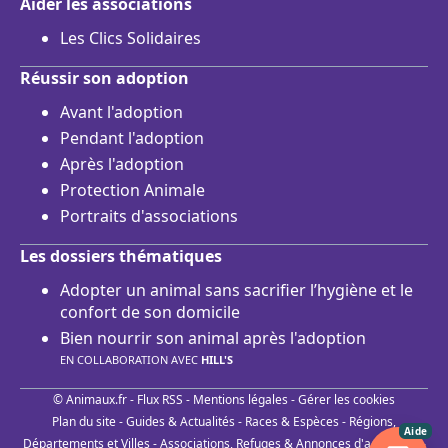
Aider les associations
Les Clics Solidaires
Réussir son adoption
Avant l'adoption
Pendant l'adoption
Après l'adoption
Protection Animale
Portraits d'associations
Les dossiers thématiques
Adopter un animal sans sacrifier l’hygiène et le
confort de son domicile
Bien nourrir son animal après l'adoption
EN COLLABORATION AVEC
HILL'S
© Animaux.fr -
Flux RSS
-
Mentions légales
-
Gérer les cookies
Plan du site
-
Guides & Actualités
-
Races & Espèces
-
Régions,
Aide
Départements et Villes
-
Associations, Refuges & Annonces d'adoptions
-