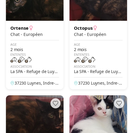
Ortense
Octopus
Chat - Européen
Chat - Européen
AGE
AGE
2 mois
2 mois
ENTENTES
ENTENTES
ASSOCIATION
ASSOCIATION
La SPA - Refuge de Luyn
La SPA - Refuge de Luyn
es – Tours
es – Tours
37230 Luynes, Indre-et
37230 Luynes, Indre-et
-Loire, France
-Loire, France