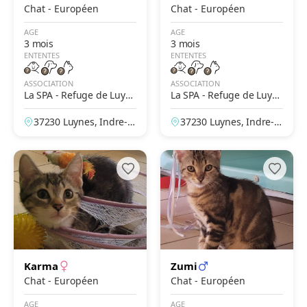
Chat - Européen
Chat - Européen
AGE
AGE
3 mois
3 mois
ENTENTES
ENTENTES
ASSOCIATION
ASSOCIATION
La SPA - Refuge de Luyn
La SPA - Refuge de Luyn
es – Tours
es – Tours
37230 Luynes, Indre-et
37230 Luynes, Indre-et
-Loire, France
-Loire, France
Karma
Zumi
Chat - Européen
Chat - Européen
AGE
AGE