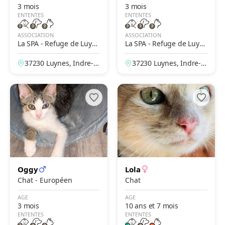
3 mois
3 mois
ENTENTES
ENTENTES
ASSOCIATION
ASSOCIATION
La SPA - Refuge de Luyn
La SPA - Refuge de Luyn
es – Tours
es – Tours
37230 Luynes, Indre-et
37230 Luynes, Indre-et
-Loire, France
-Loire, France
Oggy
Lola
Chat - Européen
Chat
AGE
AGE
3 mois
10 ans et 7 mois
ENTENTES
ENTENTES