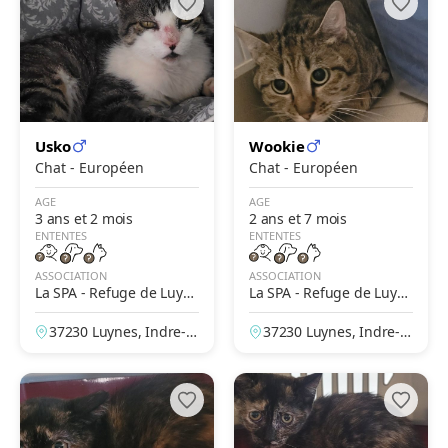
Usko
Wookie
Chat - Européen
Chat - Européen
AGE
AGE
3 ans et 2 mois
2 ans et 7 mois
ENTENTES
ENTENTES
ASSOCIATION
ASSOCIATION
La SPA - Refuge de Luyn
La SPA - Refuge de Luyn
es – Tours
es – Tours
37230 Luynes, Indre-et
37230 Luynes, Indre-et
-Loire, France
-Loire, France