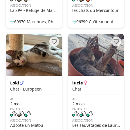
ASSOCIATION
ASSOCIATION
La SPA - Refuge de Mare
les chats du Mercantour
nnes – Lyon
69970 Marennes, Rhô
06390 Châteauneuf-Vil
ne, France
levieille, Alpes-Maritim
es, France
Loki
lucie
Chat - Européen
Chat
AGE
AGE
2 mois
2 mois
ENTENTES
ENTENTES
ASSOCIATION
ASSOCIATION
Adopte un Matou
Les sauvetages de Laure