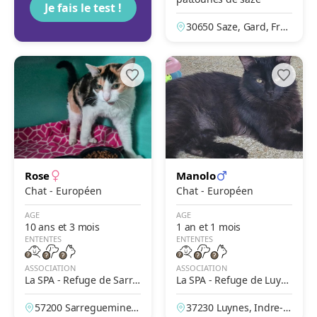
Je fais le test !
30650 Saze, Gard, Fran
ce
Rose
Manolo
Chat - Européen
Chat - Européen
AGE
AGE
10 ans et 3 mois
1 an et 1 mois
ENTENTES
ENTENTES
ASSOCIATION
ASSOCIATION
La SPA - Refuge de Sarre
La SPA - Refuge de Luyn
guemines
es – Tours
57200 Sarreguemines,
37230 Luynes, Indre-et