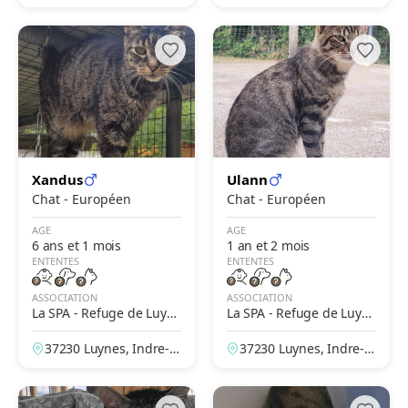
Moselle, France
-Loire, France
Xandus
Ulann
Chat - Européen
Chat - Européen
AGE
AGE
6 ans et 1 mois
1 an et 2 mois
ENTENTES
ENTENTES
ASSOCIATION
ASSOCIATION
La SPA - Refuge de Luyn
La SPA - Refuge de Luyn
es – Tours
es – Tours
37230 Luynes, Indre-et
37230 Luynes, Indre-et
-Loire, France
-Loire, France