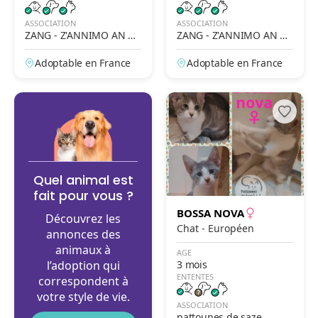
ASSOCIATION
ASSOCIATION
ZANG - Z'ANNIMO AN N
ZANG - Z'ANNIMO AN N
OU GWADLOUP'
OU GWADLOUP'
Adoptable en France
Adoptable en France
Quel animal est
fait pour vous ?
BOSSA NOVA
Découvrez les
Chat - Européen
annonces des
animaux à
AGE
l’adoption qui
3 mois
ENTENTES
correspondent à
votre style de vie.
ASSOCIATION
pattounes de saze