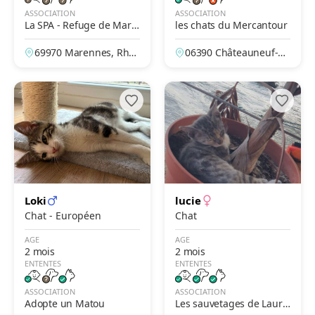
ASSOCIATION
ASSOCIATION
La SPA - Refuge de Mare
les chats du Mercantour
nnes – Lyon
69970 Marennes, Rhô
06390 Châteauneuf-Vil
ne, France
levieille, Alpes-Maritim
es, France
Loki
lucie
Chat - Européen
Chat
AGE
AGE
2 mois
2 mois
ENTENTES
ENTENTES
ASSOCIATION
ASSOCIATION
Adopte un Matou
Les sauvetages de Laure