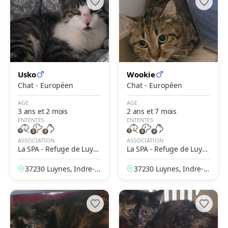
Usko
Wookie
Chat - Européen
Chat - Européen
AGE
AGE
3 ans et 2 mois
2 ans et 7 mois
ENTENTES
ENTENTES
ASSOCIATION
ASSOCIATION
La SPA - Refuge de Luyn
La SPA - Refuge de Luyn
es – Tours
es – Tours
37230 Luynes, Indre-et
37230 Luynes, Indre-et
-Loire, France
-Loire, France