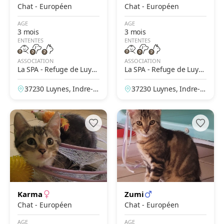
Chat - Européen
Chat - Européen
AGE
AGE
3 mois
3 mois
ENTENTES
ENTENTES
ASSOCIATION
ASSOCIATION
La SPA - Refuge de Luyn
La SPA - Refuge de Luyn
es – Tours
es – Tours
37230 Luynes, Indre-et
37230 Luynes, Indre-et
-Loire, France
-Loire, France
Karma
Zumi
Chat - Européen
Chat - Européen
AGE
AGE