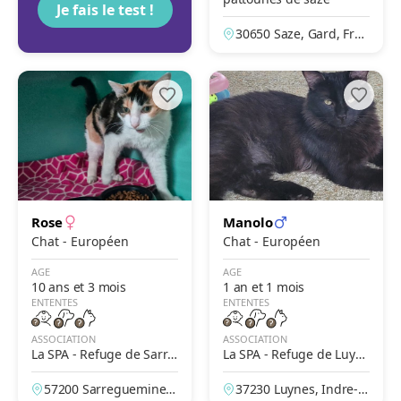
Je fais le test !
30650 Saze, Gard, Fran
ce
Rose
Manolo
Chat - Européen
Chat - Européen
AGE
AGE
10 ans et 3 mois
1 an et 1 mois
ENTENTES
ENTENTES
ASSOCIATION
ASSOCIATION
La SPA - Refuge de Sarre
La SPA - Refuge de Luyn
guemines
es – Tours
57200 Sarreguemines,
37230 Luynes, Indre-et