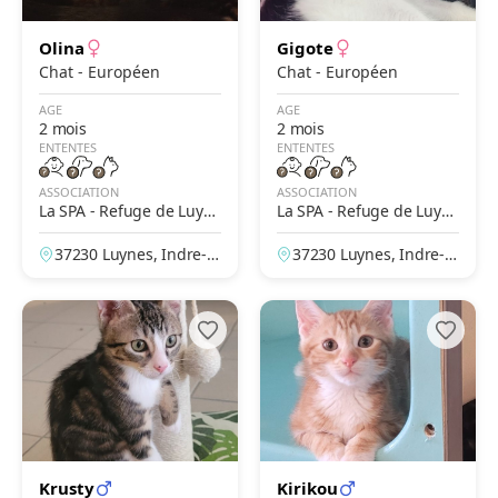
Olina
Gigote
Chat - Européen
Chat - Européen
AGE
AGE
2 mois
2 mois
ENTENTES
ENTENTES
ASSOCIATION
ASSOCIATION
La SPA - Refuge de Luyn
La SPA - Refuge de Luyn
es – Tours
es – Tours
37230 Luynes, Indre-et
37230 Luynes, Indre-et
-Loire, France
-Loire, France
Krusty
Kirikou