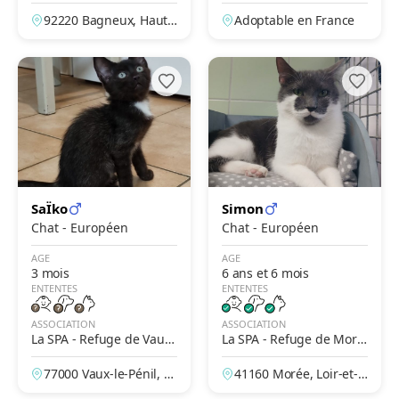
et Lina
92220 Bagneux, Hauts
Adoptable en France
-de-Seine, France
SaÏko
Simon
Chat - Européen
Chat - Européen
AGE
AGE
3 mois
6 ans et 6 mois
ENTENTES
ENTENTES
ASSOCIATION
ASSOCIATION
La SPA - Refuge de Vaux-
La SPA - Refuge de Moré
Le-Penil
e – Jean Leriche
77000 Vaux-le-Pénil, S
41160 Morée, Loir-et-C
eine-et-Marne, France
her, France