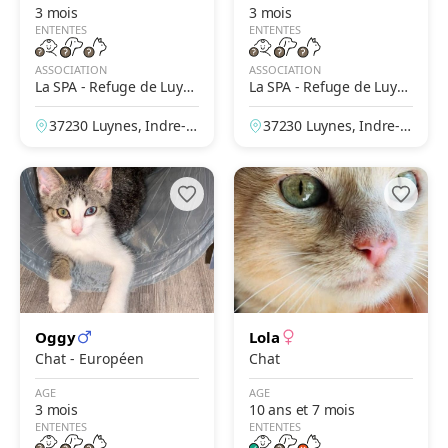
3 mois
3 mois
ENTENTES
ENTENTES
ASSOCIATION
ASSOCIATION
La SPA - Refuge de Luyn
La SPA - Refuge de Luyn
es – Tours
es – Tours
37230 Luynes, Indre-et
37230 Luynes, Indre-et
-Loire, France
-Loire, France
Oggy
Lola
Chat - Européen
Chat
AGE
AGE
3 mois
10 ans et 7 mois
ENTENTES
ENTENTES