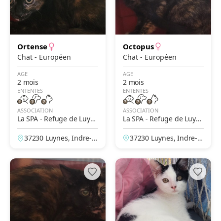
Ortense
Octopus
Chat - Européen
Chat - Européen
AGE
AGE
2 mois
2 mois
ENTENTES
ENTENTES
ASSOCIATION
ASSOCIATION
La SPA - Refuge de Luyn
La SPA - Refuge de Luyn
es – Tours
es – Tours
37230 Luynes, Indre-et
37230 Luynes, Indre-et
-Loire, France
-Loire, France