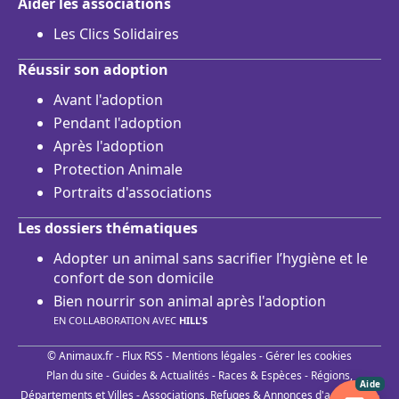
Aider les associations
Les Clics Solidaires
Réussir son adoption
Avant l'adoption
Pendant l'adoption
Après l'adoption
Protection Animale
Portraits d'associations
Les dossiers thématiques
Adopter un animal sans sacrifier l’hygiène et le
confort de son domicile
Bien nourrir son animal après l'adoption
EN COLLABORATION AVEC
HILL'S
© Animaux.fr -
Flux RSS
-
Mentions légales
-
Gérer les cookies
Plan du site
-
Guides & Actualités
-
Races & Espèces
-
Régions,
Aide
Départements et Villes
-
Associations, Refuges & Annonces d'adoptions
-