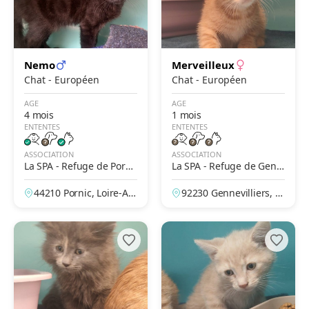
Nemo
Merveilleux
Chat - Européen
Chat - Européen
AGE
AGE
4 mois
1 mois
ENTENTES
ENTENTES
ASSOCIATION
ASSOCIATION
La SPA - Refuge de Porni
La SPA - Refuge de Genn
c – Saint-Père en Retz
evilliers – Grammont
44210 Pornic, Loire-Atl
92230 Gennevilliers, H
antique, France
auts-de-Seine, France