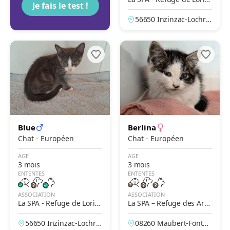
Je fais le test !
nt-Inzinzac
56650 Inzinzac-Lochris
t, Morbihan, France
Blue
Berlina
Chat - Européen
Chat - Européen
AGE
AGE
3 mois
3 mois
ENTENTES
ENTENTES
ASSOCIATION
ASSOCIATION
La SPA - Refuge de Lorie
La SPA – Refuge des Ard
nt-Inzinzac
ennes - Maubert-Fontain
56650 Inzinzac-Lochris
08260 Maubert-Fontai
e