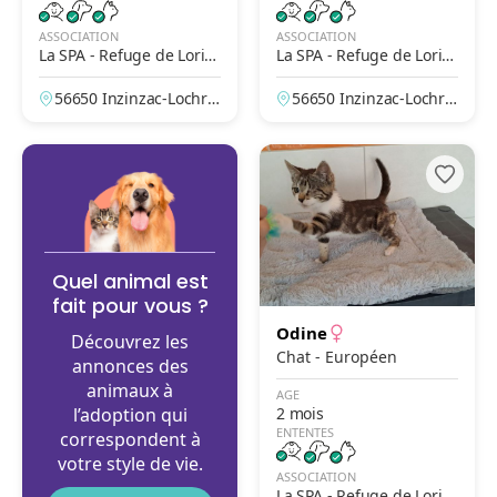
ASSOCIATION
ASSOCIATION
La SPA - Refuge de Lorie
La SPA - Refuge de Lorie
nt-Inzinzac
nt-Inzinzac
56650 Inzinzac-Lochris
56650 Inzinzac-Lochris
t, Morbihan, France
t, Morbihan, France
Quel animal est
fait pour vous ?
Odine
Découvrez les
Chat - Européen
annonces des
animaux à
AGE
l’adoption qui
2 mois
ENTENTES
correspondent à
votre style de vie.
ASSOCIATION
La SPA - Refuge de Lorie