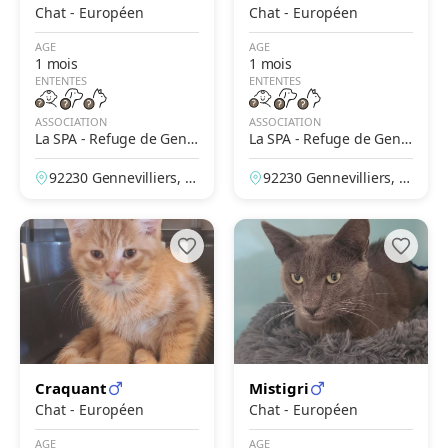
Chat - Européen
Chat - Européen
AGE
AGE
1 mois
1 mois
ENTENTES
ENTENTES
ASSOCIATION
ASSOCIATION
La SPA - Refuge de Genn
La SPA - Refuge de Genn
evilliers – Grammont
evilliers – Grammont
92230 Gennevilliers, H
92230 Gennevilliers, H
auts-de-Seine, France
auts-de-Seine, France
Craquant
Mistigri
Chat - Européen
Chat - Européen
AGE
AGE