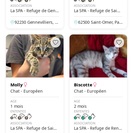
ASSOCIATION
ASSOCIATION
La SPA - Refuge de Genn
La SPA - Refuge de Saint-
evilliers – Grammont
Omer – Le Brockus
92230 Gennevilliers, H
62500 Saint-Omer, Pas
auts-de-Seine, France
-de-Calais, France
Molly
Biscotte
Chat - Européen
Chat - Européen
AGE
AGE
1 mois
2 mois
ENTENTES
ENTENTES
ASSOCIATION
ASSOCIATION
La SPA - Refuge de Saint-
La SPA - Refuge de Renn