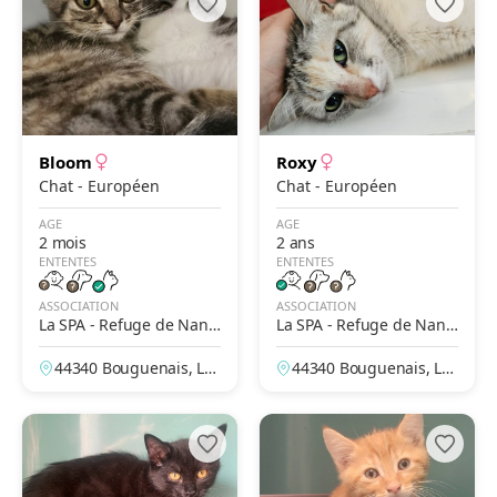
Bloom
Roxy
Chat - Européen
Chat - Européen
AGE
AGE
2 mois
2 ans
ENTENTES
ENTENTES
ASSOCIATION
ASSOCIATION
La SPA - Refuge de Nant
La SPA - Refuge de Nant
es-Bouguenais
es-Bouguenais
44340 Bouguenais, Loi
44340 Bouguenais, Loi
re-Atlantique, France
re-Atlantique, France