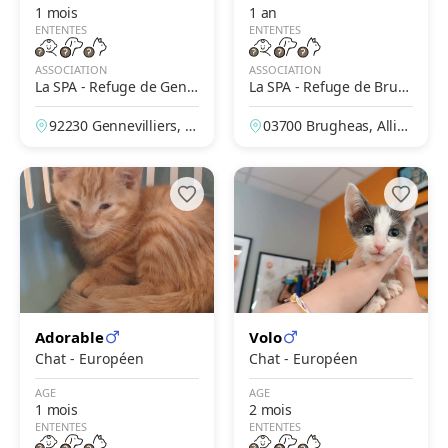
1 mois
1 an
ENTENTES
ENTENTES
ASSOCIATION
ASSOCIATION
La SPA - Refuge de Genn
La SPA - Refuge de Brug
evilliers – Grammont
heas – Vichy
92230 Gennevilliers, H
03700 Brugheas, Allier,
auts-de-Seine, France
France
Adorable
Volo
Chat - Européen
Chat - Européen
AGE
AGE
1 mois
2 mois
ENTENTES
ENTENTES