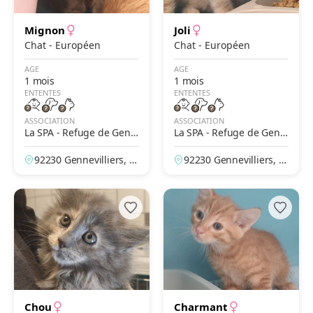
Mignon
Joli
Chat - Européen
Chat - Européen
AGE
AGE
1 mois
1 mois
ENTENTES
ENTENTES
ASSOCIATION
ASSOCIATION
La SPA - Refuge de Genn
La SPA - Refuge de Genn
evilliers – Grammont
evilliers – Grammont
92230 Gennevilliers, H
92230 Gennevilliers, H
auts-de-Seine, France
auts-de-Seine, France
Chou
Charmant