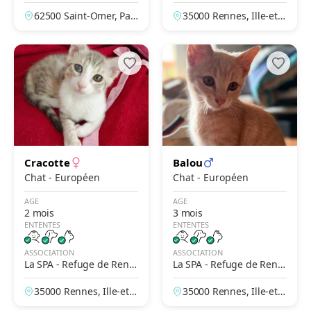
Omer – Le Brockus
es
62500 Saint-Omer, Pas
35000 Rennes, Ille-et-V
-de-Calais, France
ilaine, France
Cracotte
Balou
Chat - Européen
Chat - Européen
AGE
AGE
2 mois
3 mois
ENTENTES
ENTENTES
ASSOCIATION
ASSOCIATION
La SPA - Refuge de Renn
La SPA - Refuge de Renn
es
es
35000 Rennes, Ille-et-V
35000 Rennes, Ille-et-V
ilaine, France
ilaine, France