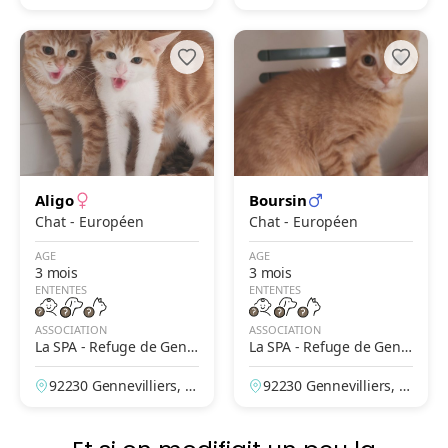
auts-de-Seine, France
auts-de-Seine, France
Aligo
Boursin
Chat - Européen
Chat - Européen
AGE
AGE
3 mois
3 mois
ENTENTES
ENTENTES
ASSOCIATION
ASSOCIATION
La SPA - Refuge de Genn
La SPA - Refuge de Genn
evilliers – Grammont
evilliers – Grammont
92230 Gennevilliers, H
92230 Gennevilliers, H
auts-de-Seine, France
auts-de-Seine, France