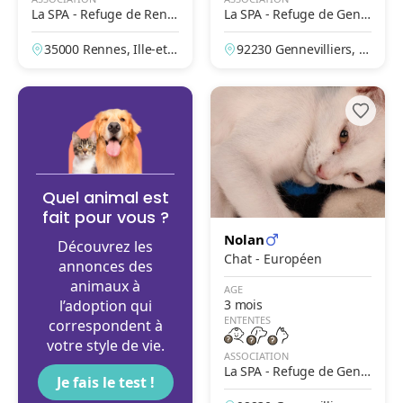
La SPA - Refuge de Renn
La SPA - Refuge de Genn
es
evilliers – Grammont
35000 Rennes, Ille-et-V
92230 Gennevilliers, H
ilaine, France
auts-de-Seine, France
Quel animal est
fait pour vous ?
Nolan
Découvrez les
Chat - Européen
annonces des
animaux à
AGE
l’adoption qui
3 mois
ENTENTES
correspondent à
votre style de vie.
ASSOCIATION
La SPA - Refuge de Genn
Je fais le test !
evilliers – Grammont