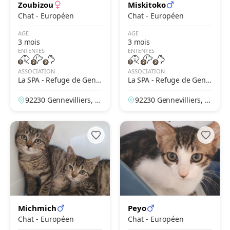
Zoubizou
Miskitoko
Chat - Européen
Chat - Européen
AGE
AGE
3 mois
3 mois
ENTENTES
ENTENTES
ASSOCIATION
ASSOCIATION
La SPA - Refuge de Genn
La SPA - Refuge de Genn
evilliers – Grammont
evilliers – Grammont
92230 Gennevilliers, H
92230 Gennevilliers, H
auts-de-Seine, France
auts-de-Seine, France
Michmich
Peyo
Chat - Européen
Chat - Européen