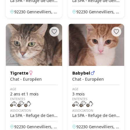
La SPA - Refuge de Genn
La SPA - Refuge de Genn
evilliers – Grammont
evilliers – Grammont
92230 Gennevilliers, H
92230 Gennevilliers, H
auts-de-Seine, France
auts-de-Seine, France
Tigrette
Babybel
Chat - Européen
Chat - Européen
AGE
AGE
2 ans et 1 mois
3 mois
ENTENTES
ENTENTES
ASSOCIATION
ASSOCIATION
La SPA - Refuge de Genn
La SPA - Refuge de Genn
evilliers – Grammont
evilliers – Grammont
92230 Gennevilliers, H
92230 Gennevilliers, H