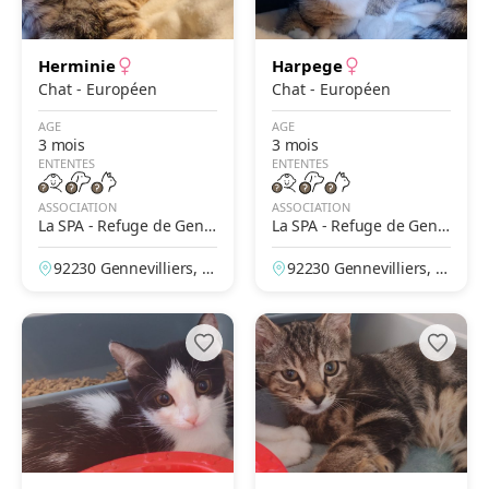
Herminie
Harpege
Chat - Européen
Chat - Européen
AGE
AGE
3 mois
3 mois
ENTENTES
ENTENTES
ASSOCIATION
ASSOCIATION
La SPA - Refuge de Genn
La SPA - Refuge de Genn
evilliers – Grammont
evilliers – Grammont
92230 Gennevilliers, H
92230 Gennevilliers, H
auts-de-Seine, France
auts-de-Seine, France