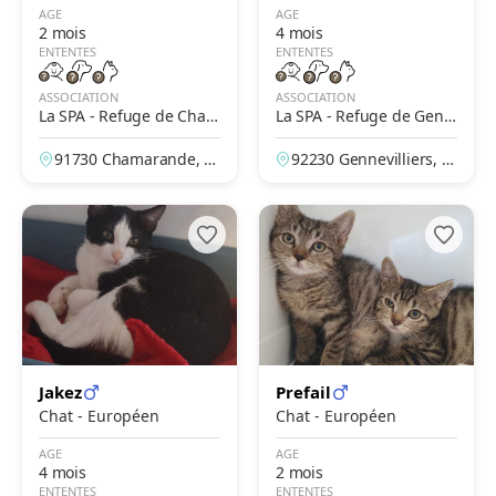
AGE
AGE
2 mois
4 mois
ENTENTES
ENTENTES
ASSOCIATION
ASSOCIATION
La SPA - Refuge de Cham
La SPA - Refuge de Genn
arande
evilliers – Grammont
91730 Chamarande, Es
92230 Gennevilliers, H
sonne, France
auts-de-Seine, France
Jakez
Prefail
Chat - Européen
Chat - Européen
AGE
AGE
4 mois
2 mois
ENTENTES
ENTENTES