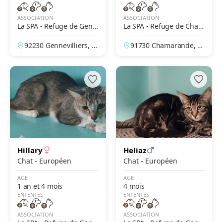
ASSOCIATION
ASSOCIATION
La SPA - Refuge de Genn
La SPA - Refuge de Cham
evilliers – Grammont
arande
92230 Gennevilliers, H
91730 Chamarande, Es
auts-de-Seine, France
sonne, France
Hillary
Heliaz
Chat - Européen
Chat - Européen
AGE
AGE
1 an et 4 mois
4 mois
ENTENTES
ENTENTES
ASSOCIATION
ASSOCIATION