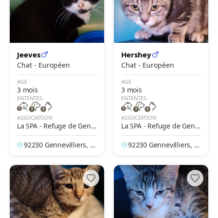
Jeeves
Hershey
Chat - Européen
Chat - Européen
AGE
AGE
3 mois
3 mois
ENTENTES
ENTENTES
ASSOCIATION
ASSOCIATION
La SPA - Refuge de Genn
La SPA - Refuge de Genn
evilliers – Grammont
evilliers – Grammont
92230 Gennevilliers, H
92230 Gennevilliers, H
auts-de-Seine, France
auts-de-Seine, France