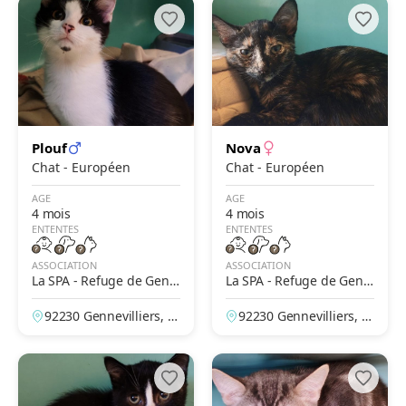
Plouf
Nova
Chat - Européen
Chat - Européen
AGE
AGE
4 mois
4 mois
ENTENTES
ENTENTES
ASSOCIATION
ASSOCIATION
La SPA - Refuge de Genn
La SPA - Refuge de Genn
evilliers – Grammont
evilliers – Grammont
92230 Gennevilliers, H
92230 Gennevilliers, H
auts-de-Seine, France
auts-de-Seine, France