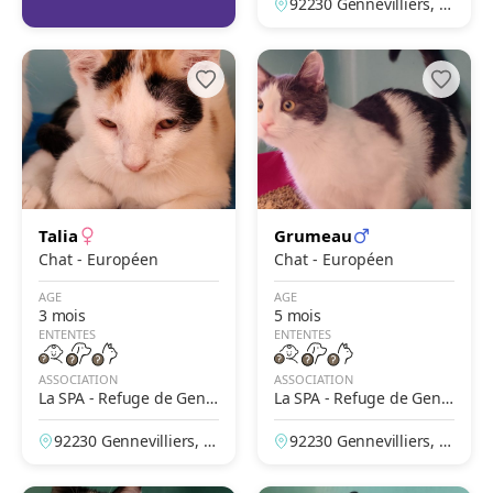
92230 Gennevilliers, H
auts-de-Seine, France
Talia
Grumeau
Chat - Européen
Chat - Européen
AGE
AGE
3 mois
5 mois
ENTENTES
ENTENTES
ASSOCIATION
ASSOCIATION
La SPA - Refuge de Genn
La SPA - Refuge de Genn
evilliers – Grammont
evilliers – Grammont
92230 Gennevilliers, H
92230 Gennevilliers, H
auts-de-Seine, France
auts-de-Seine, France