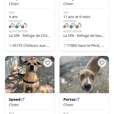
Chien
Chien
AGE
AGE
4 ans
11 ans et 6 mois
ENTENTES
ENTENTES
ASSOCIATION
ASSOCIATION
La SPA - Refuge de Chille
La SPA - Refuge de Vaux-
urs-Aux-Bois – Le Moulin
Le-Penil
45170 Chilleurs-aux-B
77000 Vaux-le-Pénil, S
d'en Haut
ois, Loiret, France
eine-et-Marne, France
Speed
Portos
Chien
Chien
AGE
AGE