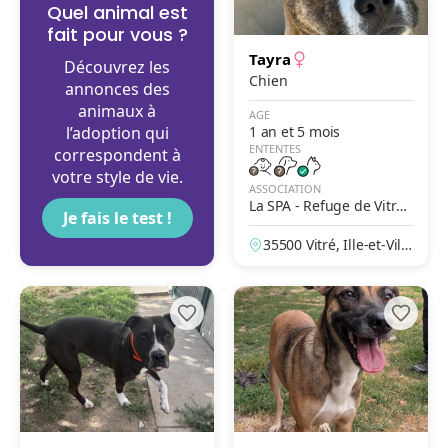
Quel animal est
fait pour vous ?
Tayra
Découvrez les
Chien
annonces des
animaux à
AGE
l’adoption qui
1 an et 5 mois
ENTENTES
correspondent à
votre style de vie.
ASSOCIATION
La SPA - Refuge de Vitré
Je fais le test !
– Le Bois Pinson
35500 Vitré, Ille-et-Vilai
ne, France