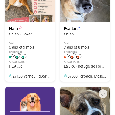
Nala
Psaiko
Chien - Boxer
Chien
AGE
AGE
6 ans et 9 mois
7 ans et 8 mois
ENTENTES
ENTENTES
ASSOCIATION
ASSOCIATION
F.L.A.I.R
La SPA - Refuge de Forba
ch
27130 Verneuil d'Avre
57600 Forbach, Mosell
et d'Iton, Eure, France
e, France