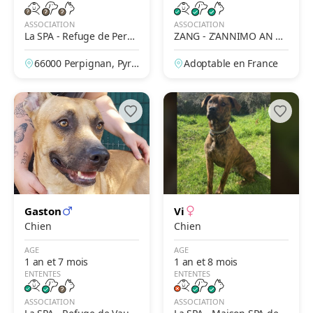
ASSOCIATION
ASSOCIATION
La SPA - Refuge de Perpi
ZANG - Z'ANNIMO AN N
gnan
OU GWADLOUP'
66000 Perpignan, Pyré
Adoptable en France
nées-Orientales, Franc
e
Gaston
Vi
Chien
Chien
AGE
AGE
1 an et 7 mois
1 an et 8 mois
ENTENTES
ENTENTES
ASSOCIATION
ASSOCIATION