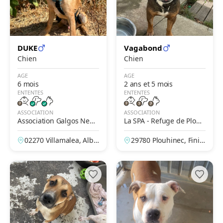
DUKE
Vagabond
Chien
Chien
AGE
AGE
6 mois
2 ans et 5 mois
ENTENTES
ENTENTES
ASSOCIATION
ASSOCIATION
Association Galgos New
La SPA - Refuge de Plouh
Life
inec
02270 Villamalea, Alba
29780 Plouhinec, Finist
cete, Espagne
ère, France