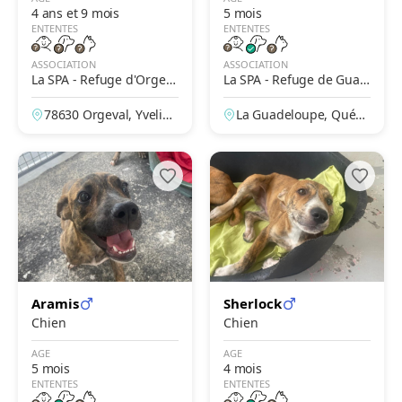
4 ans et 9 mois
5 mois
ENTENTES
ENTENTES
ASSOCIATION
ASSOCIATION
La SPA - Refuge d'Orgev
La SPA - Refuge de Guad
al
eloupe – Papillon
78630 Orgeval, Yveline
La Guadeloupe, Québe
s, France
c, Canada
Aramis
Sherlock
Chien
Chien
AGE
AGE
5 mois
4 mois
ENTENTES
ENTENTES