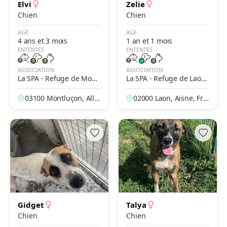
Elvi
Zelie
Chien
Chien
AGE
AGE
4 ans et 3 mois
1 an et 1 mois
ENTENTES
ENTENTES
ASSOCIATION
ASSOCIATION
La SPA - Refuge de Montl
La SPA - Refuge de Laon
uçon – La Loue
– Des Prés de Longuevall
03100 Montluçon, Allie
02000 Laon, Aisne, Fra
e
r, France
nce
Gidget
Talya
Chien
Chien