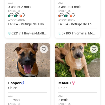
AGE
AGE
3 ans et 2 mois
3 ans et 4 mois
ENTENTES
ENTENTES
ASSOCIATION
ASSOCIATION
La SPA - Refuge de Tilloy-
La SPA - Refuge de Thion
Les-Mofflaines – Arras
ville
62217 Tilloy-lès-Moffla
57100 Thionville, Mose
ines, Pas-de-Calais, Fr
lle, France
ance
Cooper
MANOE
Chien
Chien
AGE
AGE
11 mois
2 mois
ENTENTES
ENTENTES