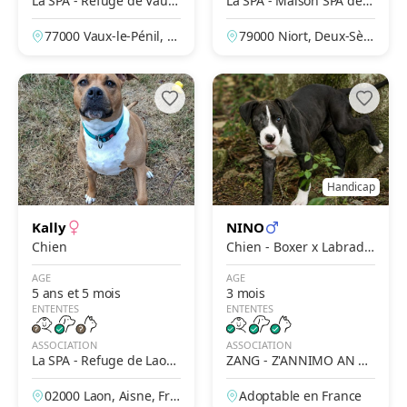
La SPA - Refuge de Vaux-
La SPA - Maison SPA de
Le-Penil
Niort
77000 Vaux-le-Pénil, S
79000 Niort, Deux-Sèvr
eine-et-Marne, France
es, France
Handicap
Kally
NINO
Chien
Chien - Boxer x Labrado
r-Retriever
AGE
AGE
5 ans et 5 mois
3 mois
ENTENTES
ENTENTES
ASSOCIATION
ASSOCIATION
La SPA - Refuge de Laon
ZANG - Z'ANNIMO AN N
– Des Prés de Longuevall
OU GWADLOUP'
02000 Laon, Aisne, Fra
Adoptable en France
e