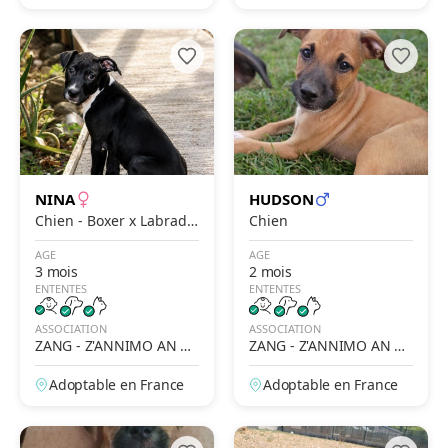
nce
NINA
HUDSON
Chien - Boxer x Labrado
Chien
r-Retriever
AGE
AGE
3 mois
2 mois
ENTENTES
ENTENTES
ASSOCIATION
ASSOCIATION
ZANG - Z'ANNIMO AN N
ZANG - Z'ANNIMO AN N
OU GWADLOUP'
OU GWADLOUP'
Adoptable en France
Adoptable en France