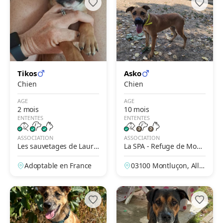
Tikos
Asko
Chien
Chien
AGE
AGE
2 mois
10 mois
ENTENTES
ENTENTES
ASSOCIATION
ASSOCIATION
Les sauvetages de Laure
La SPA - Refuge de Montl
et Lina
uçon – La Loue
Adoptable en France
03100 Montluçon, Allie
r, France