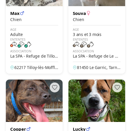
Max
Souva
Chien
Chien
AGE
AGE
Adulte
3 ans et 3 mois
ENTENTES
ENTENTES
ASSOCIATION
ASSOCIATION
La SPA - Refuge de Tilloy-
La SPA - Refuge de Le Ga
Les-Mofflaines – Arras
rric – Albi
62217 Tilloy-lès-Moffla
81450 Le Garric, Tarn,
ines, Pas-de-Calais, Fr
France
ance
Cooper
Lucky