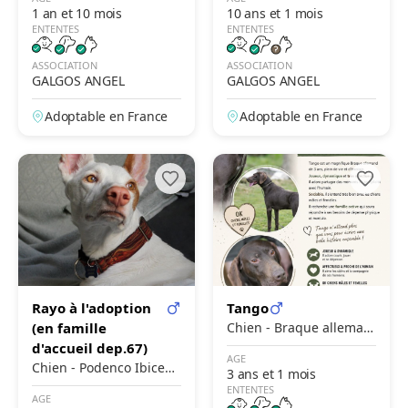
1 an et 10 mois
10 ans et 1 mois
ENTENTES
ENTENTES
ASSOCIATION
ASSOCIATION
GALGOS ANGEL
GALGOS ANGEL
Adoptable en France
Adoptable en France
Rayo à l'adoption
Tango
(en famille
Chien - Braque alleman
d'accueil dep.67)
d à poil court
AGE
Chien - Podenco Ibicenc
3 ans et 1 mois
o
ENTENTES
AGE