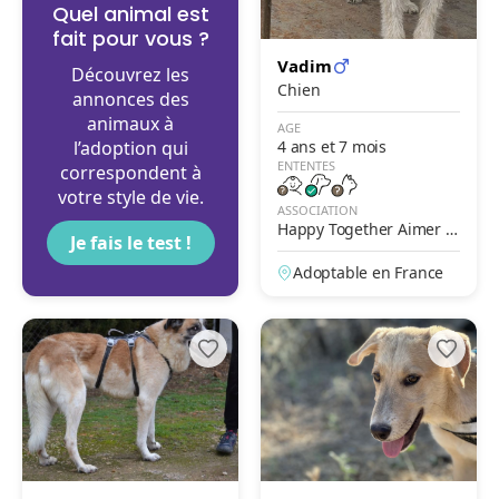
Quel animal est
fait pour vous ?
Vadim
Découvrez les
Chien
annonces des
animaux à
AGE
l’adoption qui
4 ans et 7 mois
ENTENTES
correspondent à
votre style de vie.
ASSOCIATION
Happy Together Aimer A
Je fais le test !
gir Adopter
Adoptable en France