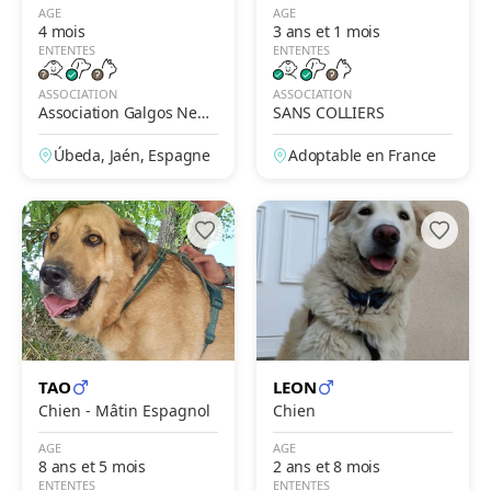
AGE
AGE
4 mois
3 ans et 1 mois
ENTENTES
ENTENTES
ASSOCIATION
ASSOCIATION
Association Galgos New
SANS COLLIERS
Life
Úbeda, Jaén, Espagne
Adoptable en France
TAO
LEON
Chien - Mâtin Espagnol
Chien
AGE
AGE
8 ans et 5 mois
2 ans et 8 mois
ENTENTES
ENTENTES