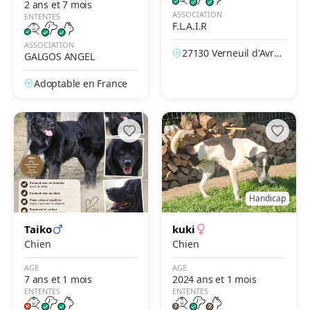
2 ans et 7 mois
ASSOCIATION
ENTENTES
F.L.A.I.R
ASSOCIATION
27130 Verneuil d'Avre
GALGOS ANGEL
et d'Iton, Eure, France
Adoptable en France
Handicap
Taiko
kuki
Chien
Chien
AGE
AGE
7 ans et 1 mois
2024 ans et 1 mois
ENTENTES
ENTENTES