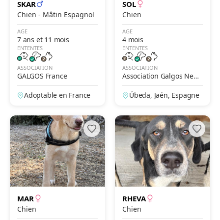
SKAR
SOL
Chien - Mâtin Espagnol
Chien
AGE
AGE
7 ans et 11 mois
4 mois
ENTENTES
ENTENTES
ASSOCIATION
ASSOCIATION
GALGOS France
Association Galgos New
Life
Adoptable en France
Úbeda, Jaén, Espagne
MAR
RHEVA
Chien
Chien