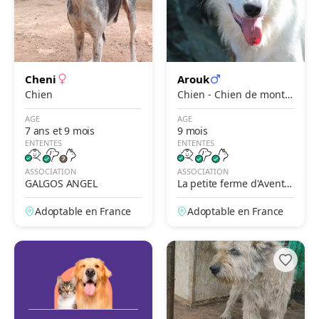
Cheni
Arouk
Chien
Chien - Chien de monta
gne des Pyrénées x Bor
AGE
AGE
der Collie
7 ans et 9 mois
9 mois
ENTENTES
ENTENTES
ASSOCIATION
ASSOCIATION
GALGOS ANGEL
La petite ferme d'Aventu
re
Adoptable en France
Adoptable en France