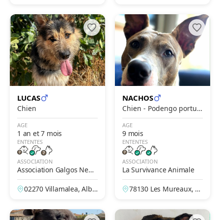
cete, Espagne
LUCAS
NACHOS
Chien
Chien - Podengo portug
ais
AGE
AGE
1 an et 7 mois
9 mois
ENTENTES
ENTENTES
ASSOCIATION
ASSOCIATION
Association Galgos New
La Survivance Animale
Life
02270 Villamalea, Alba
78130 Les Mureaux, Yv
cete, Espagne
elines, France