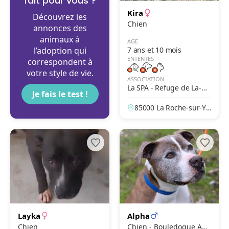
fait pour vous ?
Kira
Découvrez les
Chien
annonces des
animaux à
AGE
l’adoption qui
7 ans et 10 mois
ENTENTES
correspondent à
votre style de vie.
ASSOCIATION
La SPA - Refuge de La-Ro
Je fais le test !
che-Sur-Yon
85000 La Roche-sur-Yo
n, Vendée, France
Layka
Alpha
Chien
Chien - Bouledogue Am