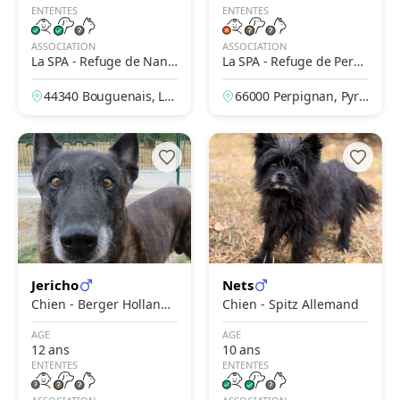
ENTENTES
ENTENTES
ASSOCIATION
ASSOCIATION
La SPA - Refuge de Nant
La SPA - Refuge de Perpi
es-Bouguenais
gnan
44340 Bouguenais, Loi
66000 Perpignan, Pyré
re-Atlantique, France
nées-Orientales, Franc
e
Jericho
Nets
Chien - Berger Hollanda
Chien - Spitz Allemand
is
AGE
AGE
12 ans
10 ans
ENTENTES
ENTENTES