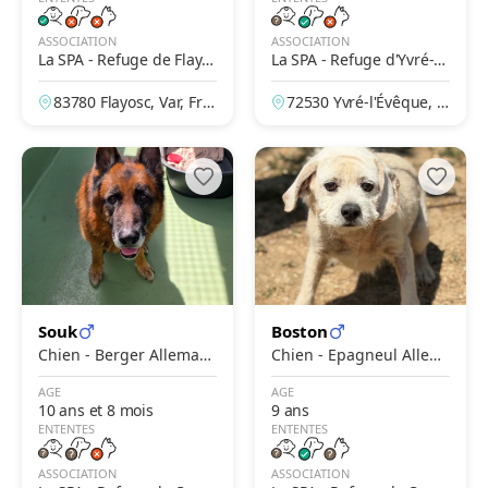
ASSOCIATION
ASSOCIATION
La SPA - Refuge de Flayo
La SPA - Refuge d'Yvré-
sc – Draguignan
L'Évèque – Le Mans
83780 Flayosc, Var, Fra
72530 Yvré-l'Évêque, S
nce
arthe, France
Souk
Boston
Chien - Berger Alleman
Chien - Epagneul Allem
d
and
AGE
AGE
10 ans et 8 mois
9 ans
ENTENTES
ENTENTES
ASSOCIATION
ASSOCIATION