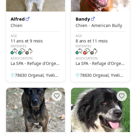
Alfred
Bandy
Chien
Chien - American Bully
AGE
AGE
11 ans et 9 mois
8 ans et 11 mois
ENTENTES
ENTENTES
ASSOCIATION
ASSOCIATION
La SPA - Refuge d'Orgev
La SPA - Refuge d'Orgev
al
al
78630 Orgeval, Yveline
78630 Orgeval, Yveline
s, France
s, France