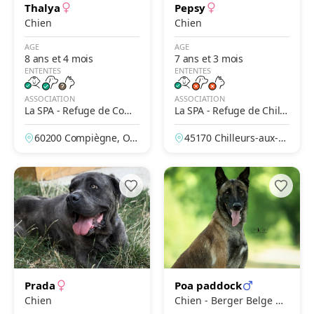
Thalya
Pepsy
Chien
Chien
AGE
AGE
8 ans et 4 mois
7 ans et 3 mois
ENTENTES
ENTENTES
ASSOCIATION
ASSOCIATION
La SPA - Refuge de Comp
La SPA - Refuge de Chille
iègne
urs-Aux-Bois – Le Moulin
60200 Compiègne, Ois
45170 Chilleurs-aux-B
d'en Haut
e, France
ois, Loiret, France
Prada
Poa paddock
Chien
Chien - Berger Belge M