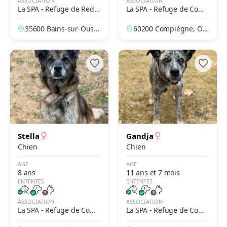
ASSOCIATION
ASSOCIATION
La SPA - Refuge de Redo
La SPA - Refuge de Comp
n
iègne
35600 Bains-sur-Oust,
60200 Compiègne, Ois
Ille-et-Vilaine, France
e, France
Stella
Gandja
Chien
Chien
AGE
AGE
8 ans
11 ans et 7 mois
ENTENTES
ENTENTES
ASSOCIATION
ASSOCIATION
La SPA - Refuge de Comp
La SPA - Refuge de Comp
iègne
iègne