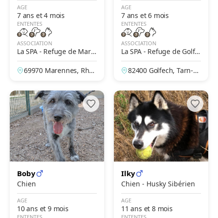
alinois
AGE
AGE
7 ans et 4 mois
7 ans et 6 mois
ENTENTES
ENTENTES
ASSOCIATION
ASSOCIATION
La SPA - Refuge de Mare
La SPA - Refuge de Golfe
nnes – Lyon
ch – Des Deux Rives
69970 Marennes, Rhô
82400 Golfech, Tarn-et
ne, France
-Garonne, France
Boby
Ilky
Chien
Chien - Husky Sibérien
AGE
AGE
10 ans et 9 mois
11 ans et 8 mois
ENTENTES
ENTENTES