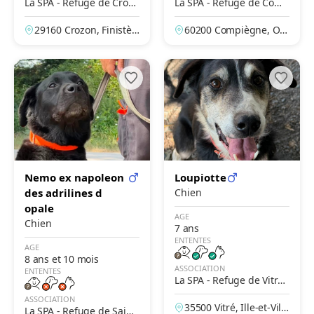
La SPA - Refuge de Crozo
La SPA - Refuge de Comp
n
iègne
29160 Crozon, Finistèr
60200 Compiègne, Ois
e, France
e, France
Nemo ex napoleon
Loupiotte
des adrilines d
Chien
opale
AGE
Chien
7 ans
ENTENTES
AGE
8 ans et 10 mois
ASSOCIATION
ENTENTES
La SPA - Refuge de Vitré
– Le Bois Pinson
ASSOCIATION
35500 Vitré, Ille-et-Vilai
La SPA - Refuge de Saint-