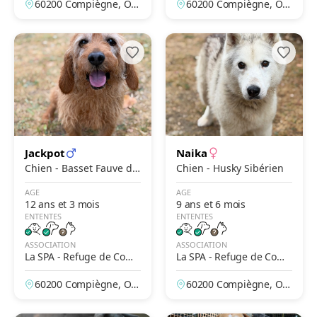
60200 Compiègne, Ois
60200 Compiègne, Ois
e, France
e, France
Jackpot
Naika
Chien - Basset Fauve de
Chien - Husky Sibérien
Bretagne
AGE
AGE
12 ans et 3 mois
9 ans et 6 mois
ENTENTES
ENTENTES
ASSOCIATION
ASSOCIATION
La SPA - Refuge de Comp
La SPA - Refuge de Comp
iègne
iègne
60200 Compiègne, Ois
60200 Compiègne, Ois
e, France
e, France