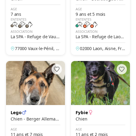
éricain
AGE
AGE
7 ans
9 ans et 5 mois
ENTENTES
ENTENTES
ASSOCIATION
ASSOCIATION
La SPA - Refuge de Vaux-
La SPA - Refuge de Laon
Le-Penil
– Des Prés de Longuevall
77000 Vaux-le-Pénil, S
02000 Laon, Aisne, Fra
e
eine-et-Marne, France
nce
Lego
Fybie
Chien - Berger Alleman
Chien
d
AGE
AGE
11 ans et 7 mois
11 ans et 2 mois