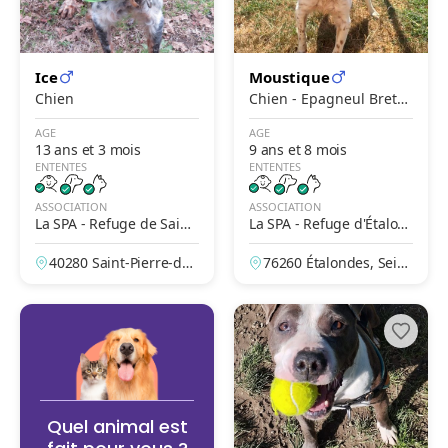
Ice
Moustique
Chien
Chien - Epagneul Breto
n
AGE
AGE
13 ans et 3 mois
9 ans et 8 mois
ENTENTES
ENTENTES
ASSOCIATION
ASSOCIATION
La SPA - Refuge de Saint-
La SPA - Refuge d'Étalon
Pierre-du-Mont – Mont-d
des
40280 Saint-Pierre-du-
76260 Étalondes, Sein
e-Marsan
Mont, Landes, France
e-Maritime, France
Quel animal est