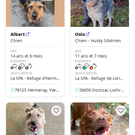
Albert
Oslo
Chien
Chien - Husky Sibérien
AGE
AGE
14 ans et 6 mois
11 ans et 7 mois
ENTENTES
ENTENTES
ASSOCIATION
ASSOCIATION
La SPA - Refuge d'Herme
La SPA - Refuge de Lorie
ray
nt-Inzinzac
78125 Hermeray, Yveli
56650 Inzinzac-Lochris
nes, France
t, Morbihan, France