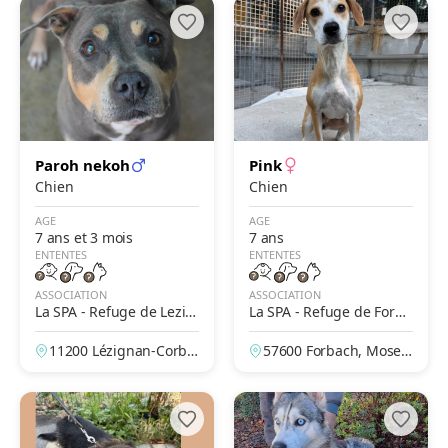
Paroh nekoh
Pink
Chien
Chien
AGE
AGE
7 ans et 3 mois
7 ans
ENTENTES
ENTENTES
ASSOCIATION
ASSOCIATION
La SPA - Refuge de Lezig
La SPA - Refuge de Forba
nan Corbières
ch
11200 Lézignan-Corbiè
57600 Forbach, Mosell
res, Aude, France
e, France