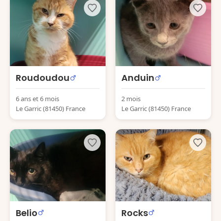
Roudoudou
Anduin
6 ans et 6 mois
2 mois
Le Garric (81450) France
Le Garric (81450) France
Belio
Rocks