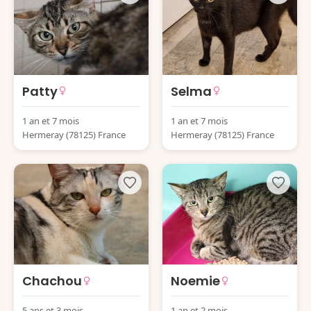
Patty
Selma
1 an et 7 mois
1 an et 7 mois
Hermeray (78125) France
Hermeray (78125) France
Chachou
Noemie
5 ans et 3 mois
1 an et 2 mois