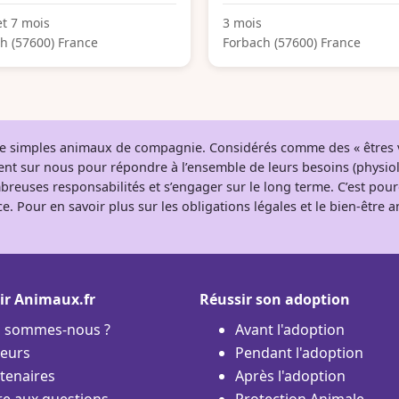
et 7 mois
3 mois
h (57600) France
Forbach (57600) France
 de simples animaux de compagnie. Considérés comme des « êtres v
tent sur nous pour répondre à l’ensemble de leurs besoins (physio
breuses responsabilités et s’engager sur le long terme. C’est pou
e. Pour en savoir plus sur les obligations légales et le bien-être
ir Animaux.fr
Réussir son adoption
i sommes-nous ?
Avant l'adoption
eurs
Pendant l'adoption
tenaires
Après l'adoption
re aux questions
Protection Animale