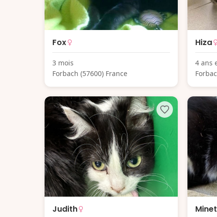
Fox
Hiza
3 mois
4 ans 
Forbach (57600) France
Forbac
Judith
Minet