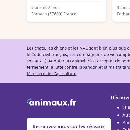
5 ans et 7 mois
3 ans 
Forbach (57600) France
Forbac
Les chats, les chiens et les NAC sont bien plus que
le Code civil français, ces compagnons de vie comp
sociaux…). Adopter un animal, c’est accepter de nom
fermement la lutte contre l’abandon et la maltraitanc
Ministère de l’Agriculture
.
Découvr
Qu
Aut
Par
Retrouvez-nous sur les réseaux
Foi