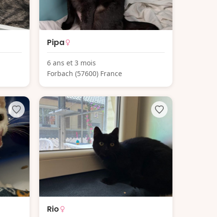
Pipa
6 ans et 3 mois
Forbach (57600) France
Rio