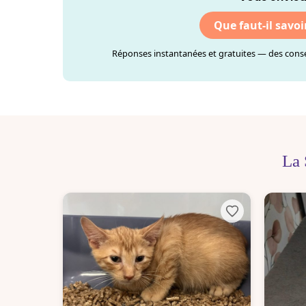
Que faut-il savoi
Réponses instantanées et gratuites — des consei
La 