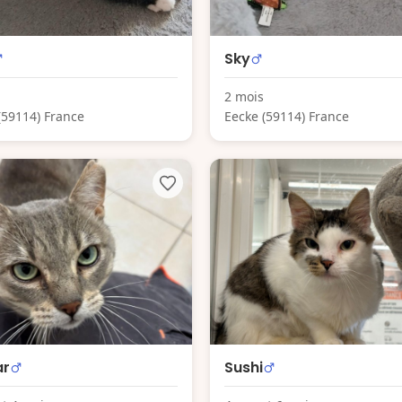
Sky
2 mois
(59114) France
Eecke (59114) France
ar
Sushi