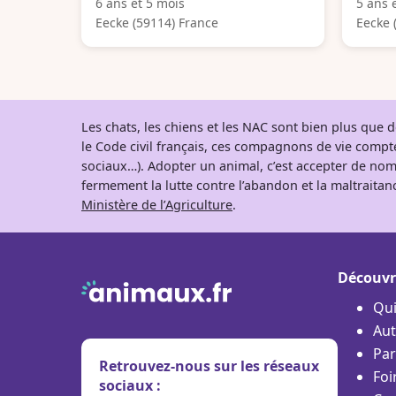
6 ans et 5 mois
5 ans 
Eecke (59114) France
Eecke 
Les chats, les chiens et les NAC sont bien plus que
le Code civil français, ces compagnons de vie comp
sociaux…). Adopter un animal, c’est accepter de nom
fermement la lutte contre l’abandon et la maltraitanc
Ministère de l’Agriculture
.
Découvr
Qu
Aut
Par
Retrouvez-nous sur les réseaux
Foi
sociaux :