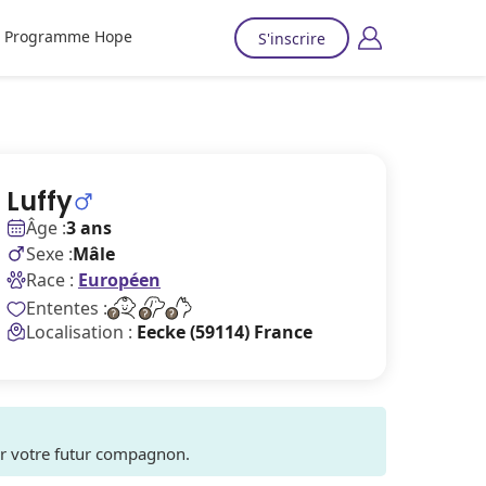
Programme Hope
S'inscrire
Luffy
Âge :
3 ans
Sexe :
Mâle
Race :
Européen
Ententes :
Localisation :
Eecke (59114) France
ver votre futur compagnon.