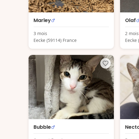
Marley
Olaf
3 mois
2 mois
Eecke (59114) France
Eecke 
Bubble
Nect