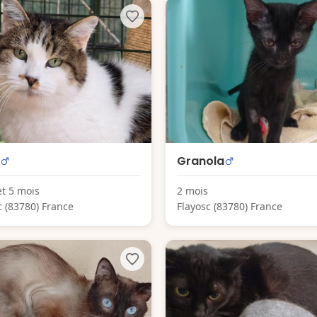
Granola
et 5 mois
2 mois
c (83780) France
Flayosc (83780) France