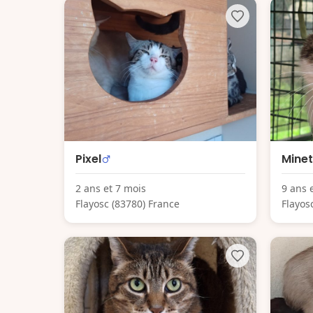
Pixel
Minet
2 ans et 7 mois
9 ans 
Flayosc (83780) France
Flayos