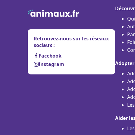
Découvr
Qu
Aut
Par
Retrouvez-nous sur les réseaux
Foi
sociaux :
Con
Facebook
Adopter
Instagram
Ado
Ado
Ado
Ado
Les
Aider le
Les