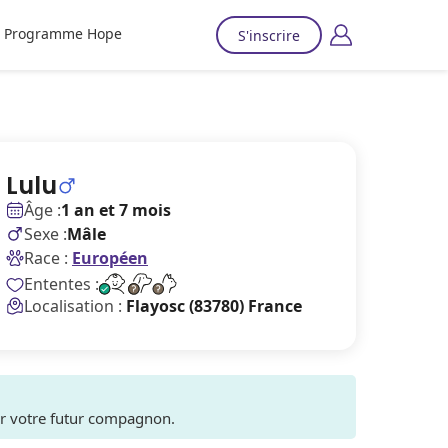
Programme Hope
S'inscrire
Lulu
Âge :
1 an et 7 mois
Sexe :
Mâle
Race :
Européen
Ententes :
Localisation :
Flayosc (83780) France
ver votre futur compagnon.