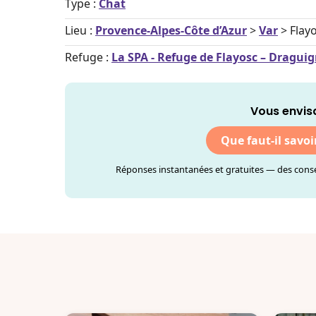
Type :
Chat
Lieu :
Provence-Alpes-Côte d’Azur
>
Var
> Flay
Refuge :
La SPA - Refuge de Flayosc – Dragui
Vous envis
Que faut-il savoi
Réponses instantanées et gratuites — des consei