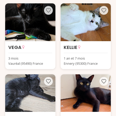
VEGA
KELLIE
3 mois
1 an et 7 mois
Vauréal (95490) France
Ennery (95300) France