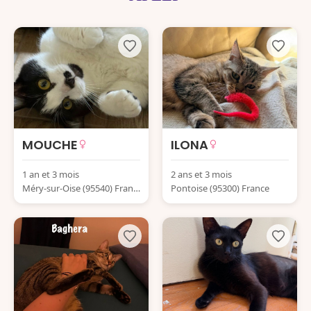
MOUCHE
ILONA
1 an et 3 mois
2 ans et 3 mois
Méry-sur-Oise (95540) Franc
Pontoise (95300) France
e