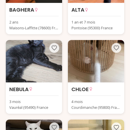
BAGHERA
ALTA
2 ans
1 an et 7 mois
Maisons-Laffitte (78600) Fra
Pontoise (95300) France
nce
NEBULA
CHLOE
3 mois
4 mois
Vauréal (95490) France
Courdimanche (95800) Franc
e