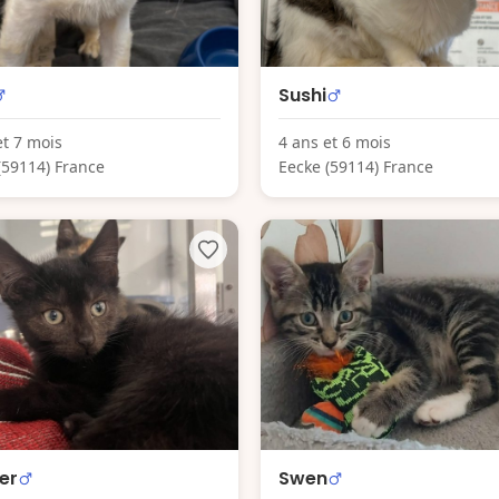
Sushi
et 7 mois
4 ans et 6 mois
(59114) France
Eecke (59114) France
er
Swen