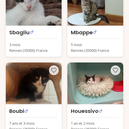
Sbagliu
Mbappe
3 mois
5 mois
Rennes (35000) France
Rennes (35000) France
Boubi
Houessivo
7 ans et 3 mois
1 an et 2 mois