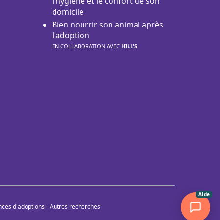
l’hygiène et le confort de son
domicile
Bien nourrir son animal après
l'adoption
EN COLLABORATION AVEC
HILL'S
Aide
nces d'adoptions
-
Autres recherches