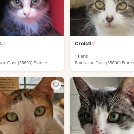
s
Croisti
11 ans
sur-Oust (35600) France
Bains-sur-Oust (35600) Franc