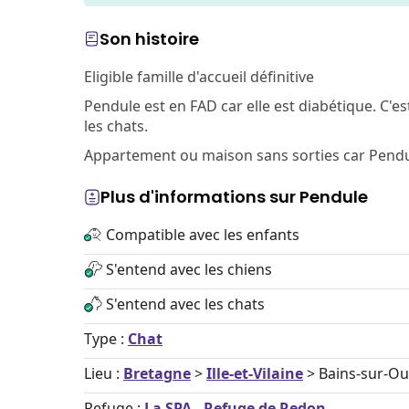
Son histoire
Eligible famille d'accueil définitive
Pendule est en FAD car elle est diabétique. C'est
les chats.
Appartement ou maison sans sorties car Pendule 
Plus d'informations sur Pendule
Compatible avec les enfants
S'entend avec les chiens
S'entend avec les chats
Type :
Chat
Lieu :
Bretagne
>
Ille-et-Vilaine
> Bains-sur-Ou
Refuge :
La SPA - Refuge de Redon