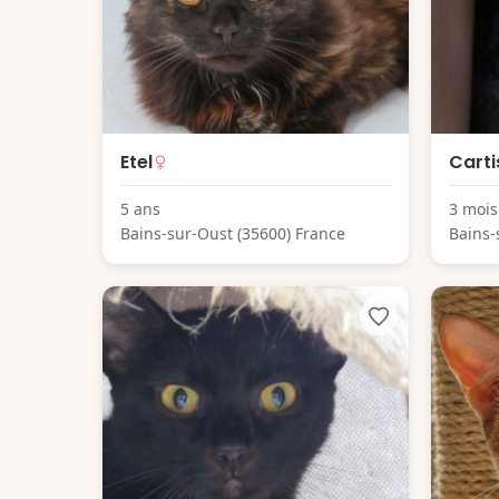
Etel
Carti
5 ans
3 mois
Bains-sur-Oust (35600) France
Bains-