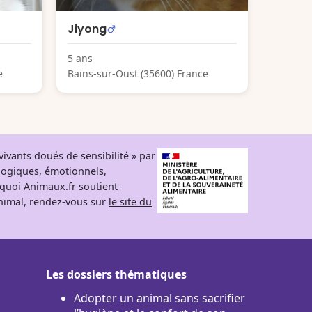
Jiyong
5 ans
e
Bains-sur-Oust (35600) France
ivants doués de sensibilité » par
logiques, émotionnels,
rquoi Animaux.fr soutient
 animal, rendez-vous sur
le site du
Les dossiers thématiques
Adopter un animal sans sacrifier