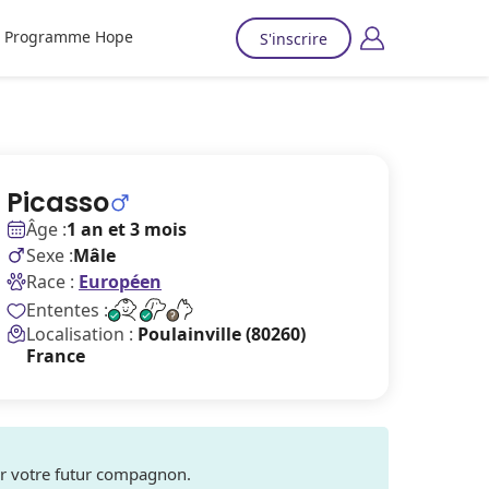
Programme Hope
S'inscrire
Picasso
Âge :
1 an et 3 mois
Sexe :
Mâle
Race :
Européen
Ententes :
Localisation :
Poulainville (80260)
France
ver votre futur compagnon.