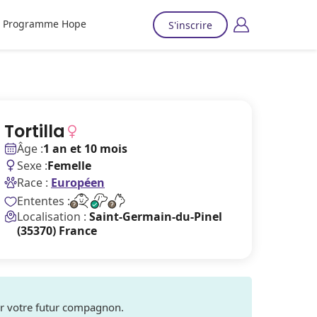
Programme Hope
S'inscrire
Tortilla
Âge :
1 an et 10 mois
Sexe :
Femelle
Race :
Européen
Ententes :
Localisation :
Saint-Germain-du-Pinel
(35370) France
ver votre futur compagnon.