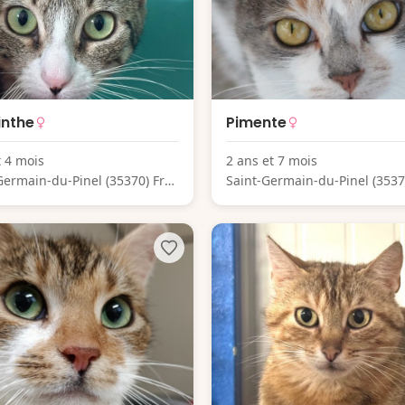
inthe
Pimente
t 4 mois
2 ans et 7 mois
Germain-du-Pinel (35370) Fra
Saint-Germain-du-Pinel (3537
nce