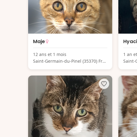
Maje
Hyac
12 ans et 1 mois
1 an e
Saint-Germain-du-Pinel (35370) Fra
Saint-
nce
nce