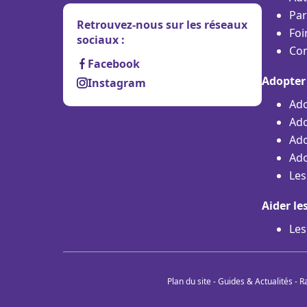
Par
Retrouvez-nous sur les réseaux
Foi
sociaux :
Con
Facebook
Adopter
Instagram
Ado
Ado
Ado
Ado
Les
Aider le
Les
Plan du site
-
Guides & Actualités
-
R