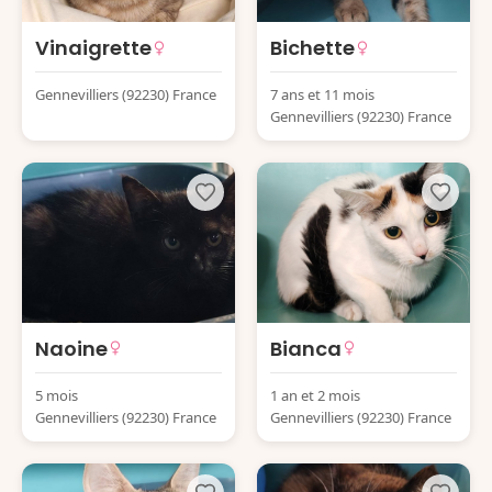
Vinaigrette
Bichette
Gennevilliers (92230) France
7 ans et 11 mois
Gennevilliers (92230) France
Naoine
Bianca
5 mois
1 an et 2 mois
Gennevilliers (92230) France
Gennevilliers (92230) France