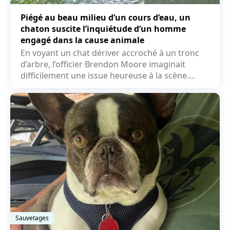
Piégé au beau milieu d’un cours d’eau, un
chaton suscite l’inquiétude d’un homme
engagé dans la cause animale
En voyant un chat dériver accroché à un tronc
d’arbre, l’officier Brendon Moore imaginait
difficilement une issue heureuse à la scène.
L’amoureux...
Sauvetages