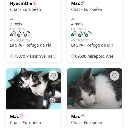
Hyacinthe
Mac
Chat - Européen
Chat - Européen
AGE
AGE
2 mois
4 mois
ENTENTES
ENTENTES
ASSOCIATION
ASSOCIATION
La SPA - Refuge de Plaisi
La SPA - Refuge de Mire
r
poix – Le Clergue
78370 Plaisir, Yvelines,
09500 Mirepoix, Arièg
France
e, France
Mac
Mac
Chat - Européen
Chat - Européen