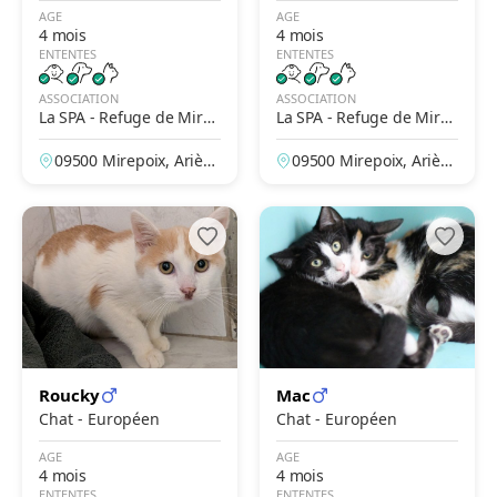
AGE
AGE
4 mois
4 mois
ENTENTES
ENTENTES
ASSOCIATION
ASSOCIATION
La SPA - Refuge de Mire
La SPA - Refuge de Mire
poix – Le Clergue
poix – Le Clergue
09500 Mirepoix, Arièg
09500 Mirepoix, Arièg
e, France
e, France
Roucky
Mac
Chat - Européen
Chat - Européen
AGE
AGE
4 mois
4 mois
ENTENTES
ENTENTES