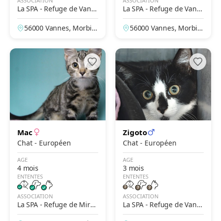
ASSOCIATION
ASSOCIATION
La SPA - Refuge de Vann
La SPA - Refuge de Vann
es
es
56000 Vannes, Morbih
56000 Vannes, Morbih
an, France
an, France
Mac
Zigoto
Chat - Européen
Chat - Européen
AGE
AGE
4 mois
3 mois
ENTENTES
ENTENTES
ASSOCIATION
ASSOCIATION
La SPA - Refuge de Mire
La SPA - Refuge de Vann
poix – Le Clergue
es