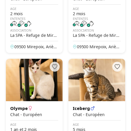
AGE
AGE
2 mois
2 mois
ENTENTES
ENTENTES
ASSOCIATION
ASSOCIATION
La SPA - Refuge de Mire
La SPA - Refuge de Mire
poix – Le Clergue
poix – Le Clergue
09500 Mirepoix, Arièg
09500 Mirepoix, Arièg
e, France
e, France
Olympe
Iceberg
Chat - Européen
Chat - Européen
AGE
AGE
1 an et 2 mois
5 mois