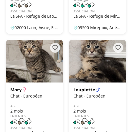
ASSOCIATION
ASSOCIATION
La SPA - Refuge de Laon
La SPA - Refuge de Mire
– Des Prés de Longuevall
poix – Le Clergue
02000 Laon, Aisne, Fra
09500 Mirepoix, Arièg
e
nce
e, France
Mary
Loupiotte
Chat - Européen
Chat - Européen
AGE
AGE
2 mois
2 mois
ENTENTES
ENTENTES
ASSOCIATION
ASSOCIATION