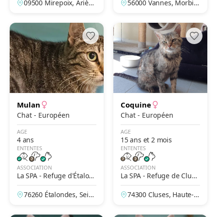
09500 Mirepoix, Arièg
56000 Vannes, Morbih
e, France
an, France
Mulan
Coquine
Chat - Européen
Chat - Européen
AGE
AGE
4 ans
15 ans et 2 mois
ENTENTES
ENTENTES
ASSOCIATION
ASSOCIATION
La SPA - Refuge d'Étalon
La SPA - Refuge de Cluse
des
s – De La Vallée Blanche
76260 Étalondes, Sein
74300 Cluses, Haute-S
e-Maritime, France
avoie, France