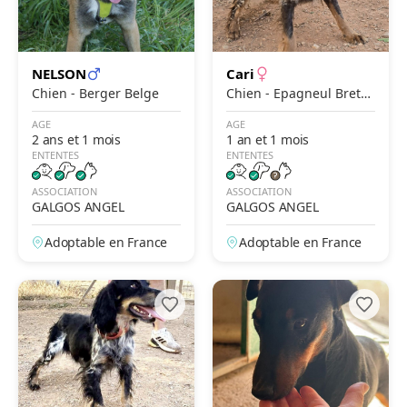
NELSON
Cari
Chien - Berger Belge
Chien - Epagneul Breto
n x Setter Anglais
AGE
AGE
2 ans et 1 mois
1 an et 1 mois
ENTENTES
ENTENTES
ASSOCIATION
ASSOCIATION
GALGOS ANGEL
GALGOS ANGEL
Adoptable en France
Adoptable en France