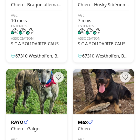
Chien - Braque alleman
Chien - Husky Sibérien x
d à poil court
Mastiff
AGE
AGE
10 mois
7 mois
ENTENTES
ENTENTES
ASSOCIATION
ASSOCIATION
S.C.A SOLIDARITE CAUSE
S.C.A SOLIDARITE CAUSE
ANIMALE
ANIMALE
67310 Westhoffen, Bas
67310 Westhoffen, Bas
-Rhin, France
-Rhin, France
RAYO
Max
Chien - Galgo
Chien
AGE
AGE