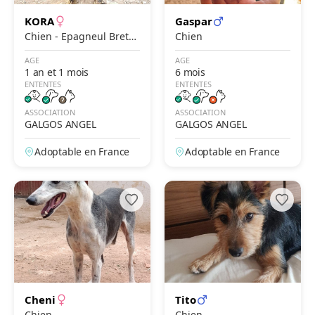
KORA
Gaspar
Chien - Epagneul Breto
Chien
n x Setter Anglais
AGE
AGE
1 an et 1 mois
6 mois
ENTENTES
ENTENTES
ASSOCIATION
ASSOCIATION
GALGOS ANGEL
GALGOS ANGEL
Adoptable en France
Adoptable en France
Cheni
Tito
Chien
Chien