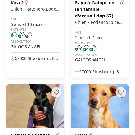
Kira 2
Rayo à l'adoption
Chien - Ratonero Bodeg
(en famille
uero Andaluz
d'accueil dep.67)
AGE
Chien - Podenco Ibicenc
6 ans et 10 mois
o
ENTENTES
AGE
2 ans et 7 mois
ASSOCIATION
ENTENTES
GALGOS ANGEL
ASSOCIATION
67000 Strasbourg, Bas
GALGOS ANGEL
-Rhin, France
67000 Strasbourg, Bas
-Rhin, France