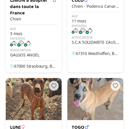
LIMON a adopter
COLO
dans toute la
Chien - Podenco Canari
France
o x Mastiff
AGE
Chien
11 mois
ENTENTES
AGE
3 mois
ASSOCIATION
ENTENTES
S.C.A SOLIDARITE CAUSE
ANIMALE
ASSOCIATION
67310 Westhoffen, Bas
GALGOS ANGEL
-Rhin, France
67000 Strasbourg, Bas
-Rhin, France
LUNI
TOGO