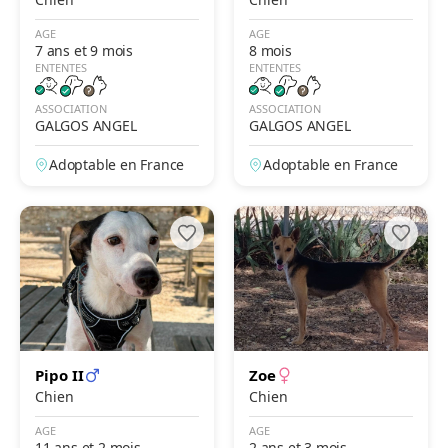
AGE
AGE
7 ans et 9 mois
8 mois
ENTENTES
ENTENTES
ASSOCIATION
ASSOCIATION
GALGOS ANGEL
GALGOS ANGEL
Adoptable en France
Adoptable en France
Pipo II
Zoe
Chien
Chien
AGE
AGE
11 ans et 2 mois
2 ans et 3 mois