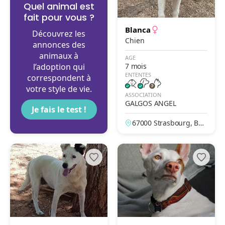
Quel animal est
fait pour vous ?
Blanca
Découvrez les
Chien
annonces des
animaux à
AGE
l’adoption qui
7 mois
ENTENTES
correspondent à
votre style de vie.
ASSOCIATION
GALGOS ANGEL
Je fais le test !
67000 Strasbourg, Bas
-Rhin, France