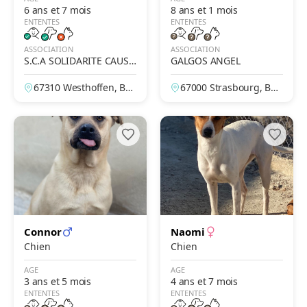
6 ans et 7 mois
8 ans et 1 mois
ENTENTES
ENTENTES
ASSOCIATION
ASSOCIATION
S.C.A SOLIDARITE CAUSE
GALGOS ANGEL
ANIMALE
67310 Westhoffen, Bas
67000 Strasbourg, Bas
-Rhin, France
-Rhin, France
Connor
Naomi
Chien
Chien
AGE
AGE
3 ans et 5 mois
4 ans et 7 mois
ENTENTES
ENTENTES