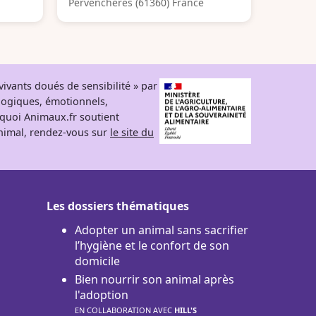
Pervenchères (61360) France
ivants doués de sensibilité » par
logiques, émotionnels,
rquoi Animaux.fr soutient
 animal, rendez-vous sur
le site du
Les dossiers thématiques
Adopter un animal sans sacrifier
l’hygiène et le confort de son
domicile
Bien nourrir son animal après
l'adoption
EN COLLABORATION AVEC
HILL'S