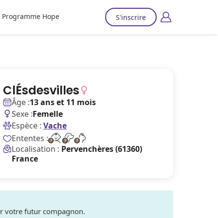
Programme Hope
S'inscrire
ClÉsdesvilles
Âge :
13 ans et 11 mois
Sexe :
Femelle
Espèce :
Vache
Ententes :
Localisation :
Pervenchères (61360)
France
ver votre futur compagnon.