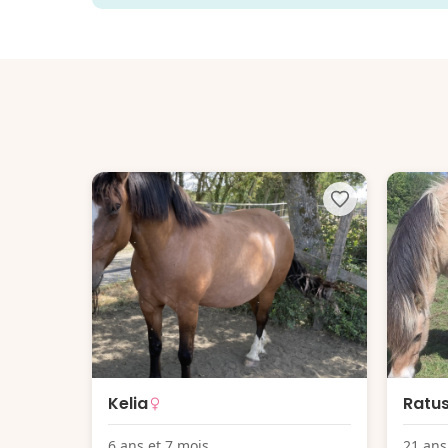
Kelia
Ratus
6 ans et 7 mois
21 ans