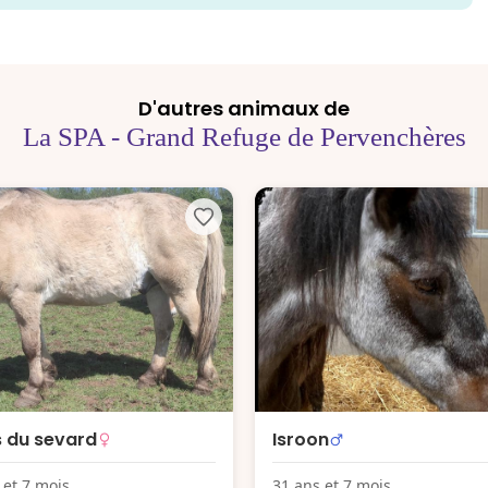
D'autres animaux de
La SPA - Grand Refuge de Pervenchères
 du sevard
Isroon
 et 7 mois
31 ans et 7 mois