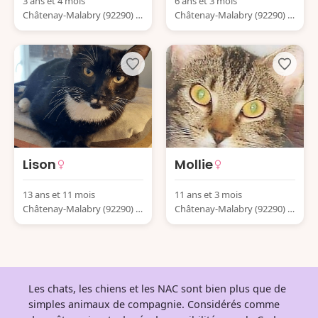
3 ans et 4 mois
6 ans et 3 mois
Châtenay-Malabry (92290) F
Châtenay-Malabry (92290) F
rance
rance
Lison
Mollie
13 ans et 11 mois
11 ans et 3 mois
Châtenay-Malabry (92290) F
Châtenay-Malabry (92290) F
rance
rance
Les chats, les chiens et les NAC sont bien plus que de
simples animaux de compagnie. Considérés comme