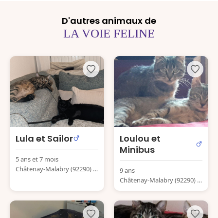
D'autres animaux de
LA VOIE FELINE
Lula et Sailor
Loulou et
Minibus
5 ans et 7 mois
Châtenay-Malabry (92290) F
9 ans
rance
Châtenay-Malabry (92290) F
rance