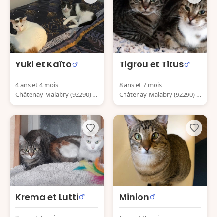
Yuki et Kaïto
Tigrou et Titus
4 ans et 4 mois
8 ans et 7 mois
Châtenay-Malabry (92290) F
Châtenay-Malabry (92290) F
rance
rance
Krema et Lutti
Minion