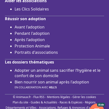
Aider les associations
Les Clics Solidaires
Réussir son adoption
Avant l'adoption
Pendant l'adoption
Après l'adoption
Protection Animale
Portraits d'associations
Les dossiers thématiques
Adopter un animal sans sacrifier l’hygiène et le
confort de son domicile
Bien nourrir son animal après l'adoption
EN COLLABORATION AVEC
HILL'S
© Animaux.fr -
Flux RSS
-
Mentions légales
-
Gérer les cookies
Plan du site
-
Guides & Actualités
-
Races & Espèces
-
Régions,
Aide
Départements et Villes
-
Associations, Refuges & Annonces d'adoptions
-