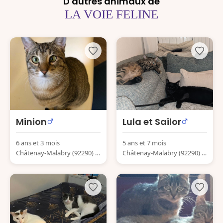
D'autres animaux de
LA VOIE FELINE
Minion
Lula et Sailor
6 ans et 3 mois
5 ans et 7 mois
Châtenay-Malabry (92290) F
Châtenay-Malabry (92290) F
rance
rance