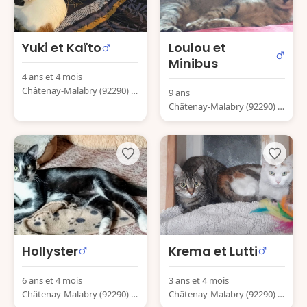
Yuki et Kaïto
Loulou et
Minibus
4 ans et 4 mois
Châtenay-Malabry (92290) F
9 ans
rance
Châtenay-Malabry (92290) F
rance
Hollyster
Krema et Lutti
6 ans et 4 mois
3 ans et 4 mois
Châtenay-Malabry (92290) F
Châtenay-Malabry (92290) F