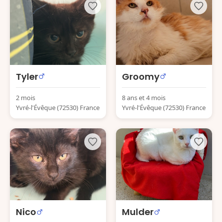
Tyler
Groomy
2 mois
8 ans et 4 mois
Yvré-l'Évêque (72530) France
Yvré-l'Évêque (72530) France
Nico
Mulder