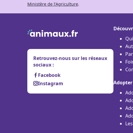
Ministère de l’Agriculture
.
Découvr
Qu
Aut
Par
Retrouvez-nous sur les réseaux
Foi
sociaux :
Con
Facebook
Adopter
Instagram
Ado
Ado
Ado
Ado
Les