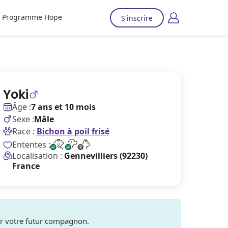
Programme Hope
S'inscrire
Yoki
Âge :
7 ans et 10 mois
Sexe :
Mâle
Race :
Bichon à poil frisé
Ententes :
Localisation :
Gennevilliers (92230)
France
ver votre futur compagnon.