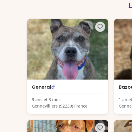
L
General
Bazo
9 ans et 3 mois
1 an e
Gennevilliers (92230) France
Gennev