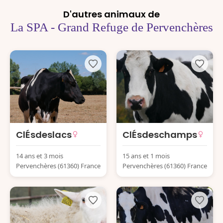
D'autres animaux de
La SPA - Grand Refuge de Pervenchères
ClÉsdeslacs
ClÉsdeschamps
14 ans et 3 mois
15 ans et 1 mois
Pervenchères (61360) France
Pervenchères (61360) France