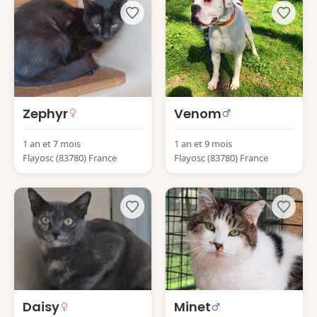
Zephyr
Venom
1 an et 7 mois
1 an et 9 mois
Flayosc (83780) France
Flayosc (83780) France
Daisy
Minet